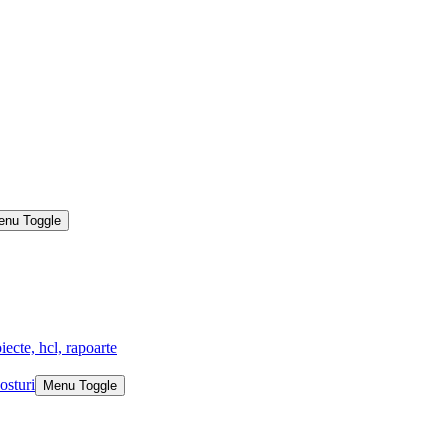
enu Toggle
iecte, hcl, rapoarte
osturi
Menu Toggle