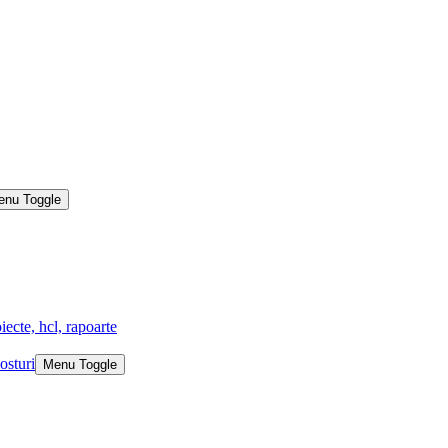
enu Toggle
iecte, hcl, rapoarte
osturi
Menu Toggle