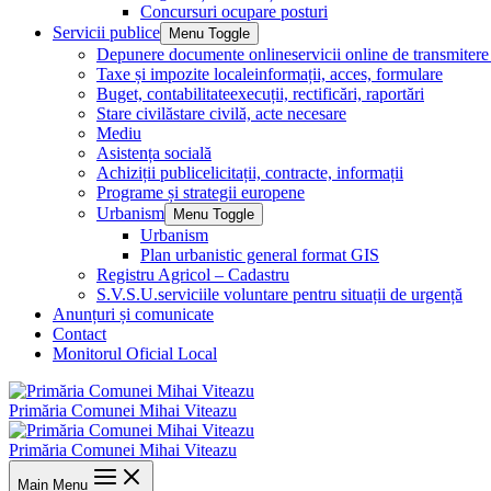
Concursuri ocupare posturi
Servicii publice
Menu Toggle
Depunere documente online
servicii online de transmite
Taxe și impozite locale
informații, acces, formulare
Buget, contabilitate
execuții, rectificări, raportări
Stare civilă
stare civilă, acte necesare
Mediu
Asistența socială
Achiziții publice
licitații, contracte, informații
Programe și strategii europene
Urbanism
Menu Toggle
Urbanism
Plan urbanistic general format GIS
Registru Agricol – Cadastru
S.V.S.U.
serviciile voluntare pentru situații de urgență
Anunțuri și comunicate
Contact
Monitorul Oficial Local
Primăria Comunei Mihai Viteazu
Primăria Comunei Mihai Viteazu
Main Menu