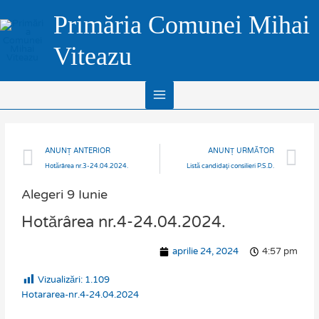
Skip
Main
Primăria Comunei Mihai
to
Menu
content
Viteazu
Prev
N
ANUNȚ ANTERIOR
ANUNȚ URMĂTOR
Hotărârea nr.3-24.04.2024.
Listă candidaţi consilieri P.S.D.
Alegeri 9 Iunie
Hotărârea nr.4-24.04.2024.
aprilie 24, 2024
4:57 pm
Vizualizări:
1.109
Hotararea-nr.4-24.04.2024