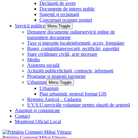
Declarații de avere
Documente de interes public
Sugestii și reclamații
Concursuri ocupare posturi
Servicii publice
Menu Toggle
Depunere documente online
servicii online de
transmitere documente
Taxe și impozite locale
informații, acces, formulare
Buget, contabilitate
execuții, rectificări, raportări
Stare civilă
stare civilă, acte necesare
Mediu
Asistența socială
Achiziții publice
licitații, contracte, informații
Programe și strategii europene
Urbanism
Menu Toggle
Urbanism
Plan urbanistic general format GIS
Registru Agricol – Cadastru
S.V.S.U.
serviciile voluntare pentru situații de urgență
Anunțuri și comunicate
Contact
Monitorul Oficial Local
Primăria Comunei Mihai Viteazu