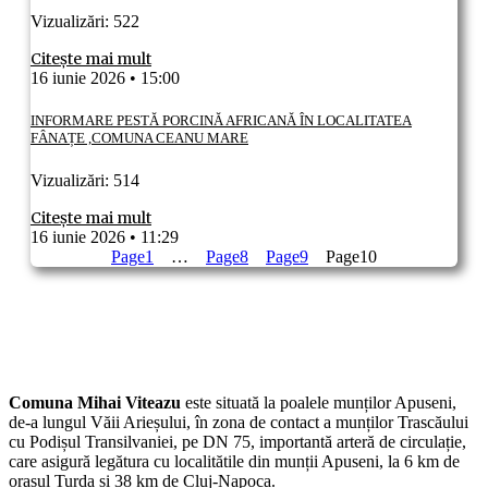
Vizualizări: 522
Citește mai mult
16 iunie 2026
15:00
INFORMARE PESTĂ PORCINĂ AFRICANĂ ÎN LOCALITATEA
FÂNAȚE ,COMUNA CEANU MARE
Vizualizări: 514
Citește mai mult
16 iunie 2026
11:29
Page
1
…
Page
8
Page
9
Page
10
Comuna Mihai Viteazu
este situată la poalele munților Apuseni,
de-a lungul Văii Arieșului, în zona de contact a munților Trascăului
cu Podișul Transilvaniei, pe DN 75, importantă arteră de circulație,
care asigură legătura cu localitătile din munții Apuseni, la 6 km de
orașul Turda și 38 km de Cluj-Napoca.