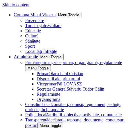
Skip to content
Comuna Mihai Viteazu
Menu Toggle
Prezentare
Turism și dezvoltare
Educație
Cultură
Sănătate
Sport
Localități Înfrățite
Administrație
Menu Toggle
Primărie
primar, viceprimar, organigramă, regulamente
Menu Toggle
Primar
Olaru Paul Cristian
Dispoziții ale primarului
Viceprimar
Pál LOVÁSZ
Secretar General
Stăvariu Tudor Călin
Regulamente
Organigrama
Consiliu Local
consilieri, comisii, regulament, ședințe,
proiecte, hcl, rapoarte
Poliția locală
atribuții, obiective, activitate, comunicate
Transparență
declarații, rapoarte, documente, concursuri
posturi
Menu Toggle