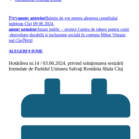
Prev
anunț anterior
Buletin de vot pentru alegerea consiliului
judeţean Cluj 09.06.2024.
anunț următor
Anunţ public – proiect Centru de tabere pentru copii
-dezvoltare durabilă şi incluziune socială în comuna Mihai Viteazu,
Next
jud.Cluj
ALEGERI 9 IUNIE
Hotărârea nr.14 / 03.06.2024. privind soluţionarea sesizării
formulate de Partidul Uniunea Salvaţi România filiala Cluj