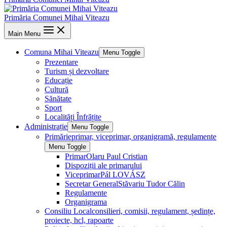
Primăria Comunei Mihai Viteazu
Main Menu
Comuna Mihai Viteazu
Menu Toggle
Prezentare
Turism și dezvoltare
Educație
Cultură
Sănătate
Sport
Localități Înfrățite
Administrație
Menu Toggle
Primărie
primar, viceprimar, organigramă, regulamente
Menu Toggle
Primar
Olaru Paul Cristian
Dispoziții ale primarului
Viceprimar
Pál LOVÁSZ
Secretar General
Stăvariu Tudor Călin
Regulamente
Organigrama
Consiliu Local
consilieri, comisii, regulament, ședințe,
proiecte, hcl, rapoarte