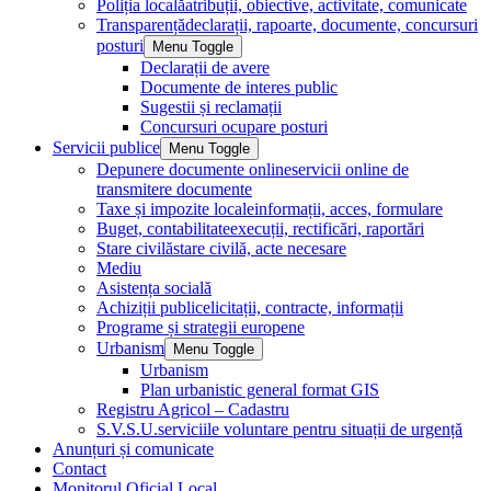
Poliția locală
atribuții, obiective, activitate, comunicate
Transparență
declarații, rapoarte, documente, concursuri
posturi
Menu Toggle
Declarații de avere
Documente de interes public
Sugestii și reclamații
Concursuri ocupare posturi
Servicii publice
Menu Toggle
Depunere documente online
servicii online de
transmitere documente
Taxe și impozite locale
informații, acces, formulare
Buget, contabilitate
execuții, rectificări, raportări
Stare civilă
stare civilă, acte necesare
Mediu
Asistența socială
Achiziții publice
licitații, contracte, informații
Programe și strategii europene
Urbanism
Menu Toggle
Urbanism
Plan urbanistic general format GIS
Registru Agricol – Cadastru
S.V.S.U.
serviciile voluntare pentru situații de urgență
Anunțuri și comunicate
Contact
Monitorul Oficial Local