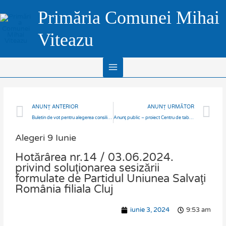
Skip
Main
Primăria Comunei Mihai
to
Menu
content
Viteazu
Prev
N
ANUNȚ ANTERIOR
ANUNȚ URMĂTOR
Buletin de vot pentru alegerea consiliului judeţean Cluj 09.06.2024.
Anunţ public – proiect Centru de tabere pentru copii -dezvoltare durabilă şi incluziune socială în comuna Mihai Viteazu, jud.Cluj
Alegeri 9 Iunie
Hotărârea nr.14 / 03.06.2024.
privind soluţionarea sesizării
formulate de Partidul Uniunea Salvaţi
România filiala Cluj
iunie 3, 2024
9:53 am