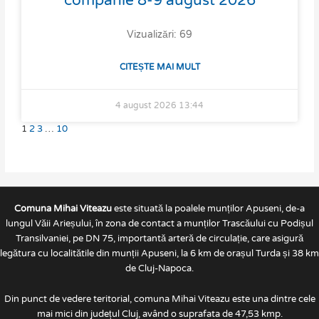
companie 8-9 august 2026
Vizualizări: 69
CITEȘTE MAI MULT
4 august 2026
13:44
1
2
3
…
10
Comuna Mihai Viteazu
este situată la poalele munților Apuseni, de-a
lungul Văii Arieșului, în zona de contact a munților Trascăului cu Podișul
Transilvaniei, pe DN 75, importantă arteră de circulație, care asigură
legătura cu localitătile din munții Apuseni, la 6 km de orașul Turda și 38 km
de Cluj-Napoca.
Din punct de vedere teritorial, comuna Mihai Viteazu este una dintre cele
mai mici din județul Cluj, având o suprafata de 47,53 kmp.