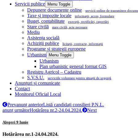
Servicii publice
Menu Toggle
Depunere documente online
servicii online de transmitere docum
Taxe și impozite locale
informații, acces, formulare
Buget, contabilitate
execuții, rectificări, raportări
Stare civilă
stare civilă, acte necesare
Mediu
Asistența socială
Achiziții publice
licitații, contracte, informații
Programe și strategii europene
Urbanism
Menu Toggle
Urbanism
Plan urbanistic general format GIS
Registru Agricol – Cadastru
S.V.S.U.
serviciile voluntare pentru situații de urgență
Anunțuri și comunicate
Contact
Monitorul Oficial Local
Prev
anunț anterior
Listă candidaţi consilieri P.N.L.
anunț următor
Hotărârea nr.2-24.04.2024.
Next
Alegeri 9 Iunie
Hotărârea nr.1-24.04.2024.