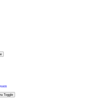
le
apoarte
u Toggle