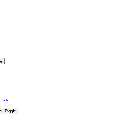
le
apoarte
u Toggle