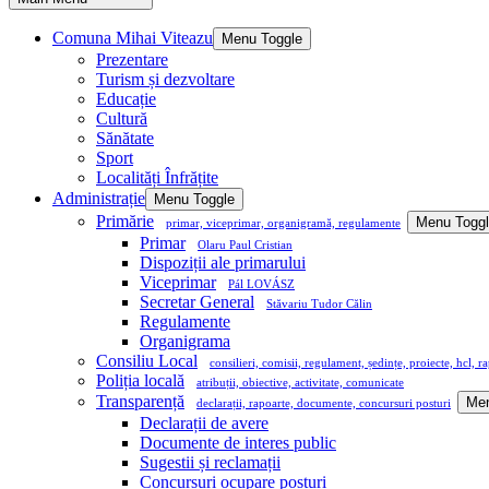
Comuna Mihai Viteazu
Menu Toggle
Prezentare
Turism și dezvoltare
Educație
Cultură
Sănătate
Sport
Localități Înfrățite
Administrație
Menu Toggle
Primărie
Menu Togg
primar, viceprimar, organigramă, regulamente
Primar
Olaru Paul Cristian
Dispoziții ale primarului
Viceprimar
Pál LOVÁSZ
Secretar General
Stăvariu Tudor Călin
Regulamente
Organigrama
Consiliu Local
consilieri, comisii, regulament, ședințe, proiecte, hcl, r
Poliția locală
atribuții, obiective, activitate, comunicate
Transparență
Men
declarații, rapoarte, documente, concursuri posturi
Declarații de avere
Documente de interes public
Sugestii și reclamații
Concursuri ocupare posturi