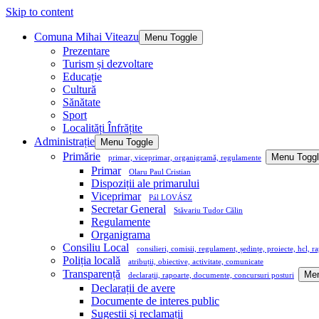
Skip to content
Comuna Mihai Viteazu
Menu Toggle
Prezentare
Turism și dezvoltare
Educație
Cultură
Sănătate
Sport
Localități Înfrățite
Administrație
Menu Toggle
Primărie
Menu Togg
primar, viceprimar, organigramă, regulamente
Primar
Olaru Paul Cristian
Dispoziții ale primarului
Viceprimar
Pál LOVÁSZ
Secretar General
Stăvariu Tudor Călin
Regulamente
Organigrama
Consiliu Local
consilieri, comisii, regulament, ședințe, proiecte, hcl, r
Poliția locală
atribuții, obiective, activitate, comunicate
Transparență
Men
declarații, rapoarte, documente, concursuri posturi
Declarații de avere
Documente de interes public
Sugestii și reclamații