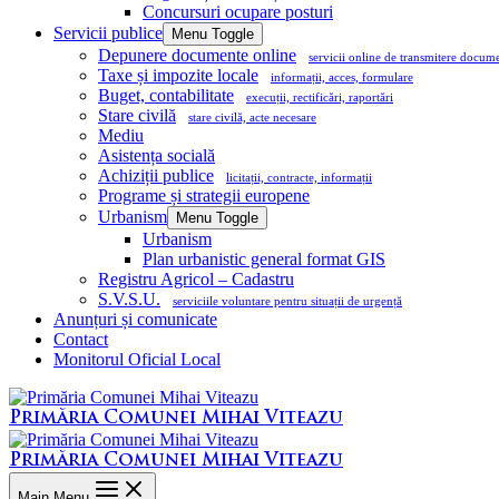
Concursuri ocupare posturi
Servicii publice
Menu Toggle
Depunere documente online
servicii online de transmitere docum
Taxe și impozite locale
informații, acces, formulare
Buget, contabilitate
execuții, rectificări, raportări
Stare civilă
stare civilă, acte necesare
Mediu
Asistența socială
Achiziții publice
licitații, contracte, informații
Programe și strategii europene
Urbanism
Menu Toggle
Urbanism
Plan urbanistic general format GIS
Registru Agricol – Cadastru
S.V.S.U.
serviciile voluntare pentru situații de urgență
Anunțuri și comunicate
Contact
Monitorul Oficial Local
Primăria Comunei Mihai Viteazu
Primăria Comunei Mihai Viteazu
Main Menu