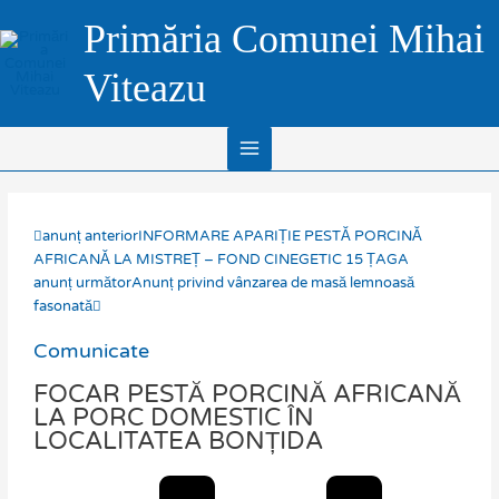
Skip
Main
Primăria Comunei Mihai
to
Menu
content
Viteazu
Prev
Next
anunț anterior
INFORMARE APARIȚIE PESTĂ PORCINĂ
AFRICANĂ LA MISTREȚ – FOND CINEGETIC 15 ȚAGA
anunț următor
Anunț privind vânzarea de masă lemnoasă
fasonată
Comunicate
FOCAR PESTĂ PORCINĂ AFRICANĂ
LA PORC DOMESTIC ÎN
LOCALITATEA BONȚIDA