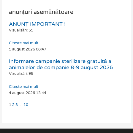
anunțuri asemănătoare
ANUNȚ IMPORTANT !
Page
Page
Page
Page
Vizualizări: 55
Citește mai mult
5 august 2026
08:47
Informare campanie sterilizare gratuită a
animalelor de companie 8-9 august 2026
Vizualizări: 95
Citește mai mult
4 august 2026
13:44
1
2
3
…
10