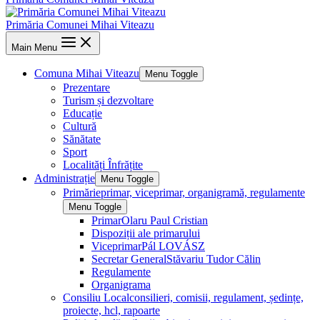
Primăria Comunei Mihai Viteazu
Main Menu
Comuna Mihai Viteazu
Menu Toggle
Prezentare
Turism și dezvoltare
Educație
Cultură
Sănătate
Sport
Localități Înfrățite
Administrație
Menu Toggle
Primărie
primar, viceprimar, organigramă, regulamente
Menu Toggle
Primar
Olaru Paul Cristian
Dispoziții ale primarului
Viceprimar
Pál LOVÁSZ
Secretar General
Stăvariu Tudor Călin
Regulamente
Organigrama
Consiliu Local
consilieri, comisii, regulament, ședințe,
proiecte, hcl, rapoarte