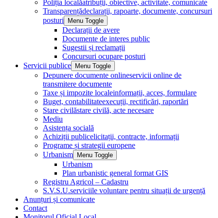
Poliția locală
atribuții, obiective, activitate, comunicate
Transparență
declarații, rapoarte, documente, concursuri
posturi
Menu Toggle
Declarații de avere
Documente de interes public
Sugestii și reclamații
Concursuri ocupare posturi
Servicii publice
Menu Toggle
Depunere documente online
servicii online de
transmitere documente
Taxe și impozite locale
informații, acces, formulare
Buget, contabilitate
execuții, rectificări, raportări
Stare civilă
stare civilă, acte necesare
Mediu
Asistența socială
Achiziții publice
licitații, contracte, informații
Programe și strategii europene
Urbanism
Menu Toggle
Urbanism
Plan urbanistic general format GIS
Registru Agricol – Cadastru
S.V.S.U.
serviciile voluntare pentru situații de urgență
Anunțuri și comunicate
Contact
Monitorul Oficial Local