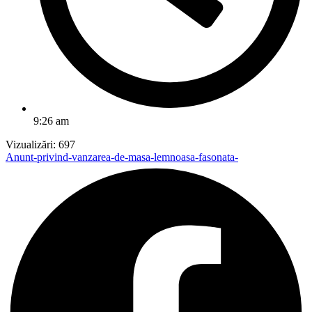
9:26 am
Vizualizări:
697
Anunt-privind-vanzarea-de-masa-lemnoasa-fasonata-