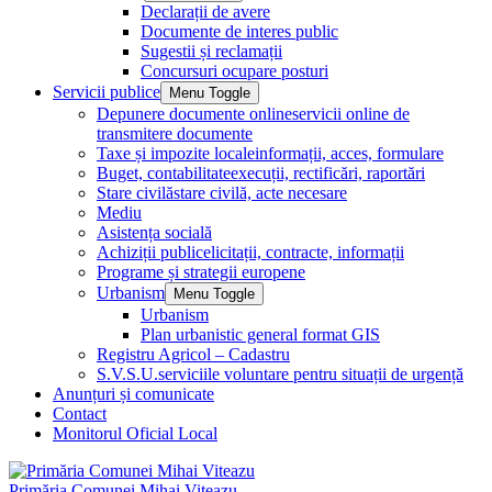
Declarații de avere
Documente de interes public
Sugestii și reclamații
Concursuri ocupare posturi
Servicii publice
Menu Toggle
Depunere documente online
servicii online de
transmitere documente
Taxe și impozite locale
informații, acces, formulare
Buget, contabilitate
execuții, rectificări, raportări
Stare civilă
stare civilă, acte necesare
Mediu
Asistența socială
Achiziții publice
licitații, contracte, informații
Programe și strategii europene
Urbanism
Menu Toggle
Urbanism
Plan urbanistic general format GIS
Registru Agricol – Cadastru
S.V.S.U.
serviciile voluntare pentru situații de urgență
Anunțuri și comunicate
Contact
Monitorul Oficial Local
Primăria Comunei Mihai Viteazu