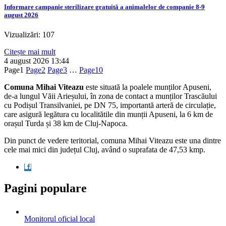
Informare campanie sterilizare gratuită a animalelor de companie 8-9
august 2026
Vizualizări: 107
Citește mai mult
4 august 2026
13:44
Page
1
Page
2
Page
3
…
Page
10
Comuna Mihai Viteazu
este situată la poalele munților Apuseni,
de-a lungul Văii Arieșului, în zona de contact a munților Trascăului
cu Podișul Transilvaniei, pe DN 75, importantă arteră de circulație,
care asigură legătura cu localitătile din munții Apuseni, la 6 km de
orașul Turda și 38 km de Cluj-Napoca.
Din punct de vedere teritorial, comuna Mihai Viteazu este una dintre
cele mai mici din județul Cluj, având o suprafata de 47,53 kmp.
Pagini populare
Monitorul oficial local