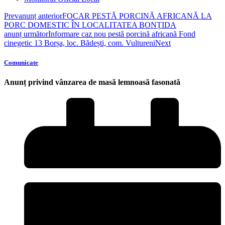
Prev
anunț anterior
FOCAR PESTĂ PORCINĂ AFRICANĂ LA
PORC DOMESTIC ÎN LOCALITATEA BONȚIDA
anunț următor
Informare caz nou pestă porcină africană Fond
cinegetic 13 Borșa, loc. Bădești, com. Vultureni
Next
Comunicate
Anunț privind vânzarea de masă lemnoasă fasonată