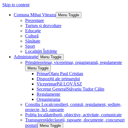
Skip to content
Comuna Mihai Viteazu
Menu Toggle
Prezentare
Turism și dezvoltare
Educație
Cultură
Sănătate
Sport
Localități Înfrățite
Administrație
Menu Toggle
Primărie
primar, viceprimar, organigramă, regulamente
Menu Toggle
Primar
Olaru Paul Cristian
Dispoziții ale primarului
Viceprimar
Pál LOVÁSZ
Secretar General
Stăvariu Tudor Călin
Regulamente
Organigrama
Consiliu Local
consilieri, comisii, regulament, ședințe,
proiecte, hcl, rapoarte
Poliția locală
atribuții, obiective, activitate, comunicate
Transparență
declarații, rapoarte, documente, concursuri
posturi
Menu Toggle