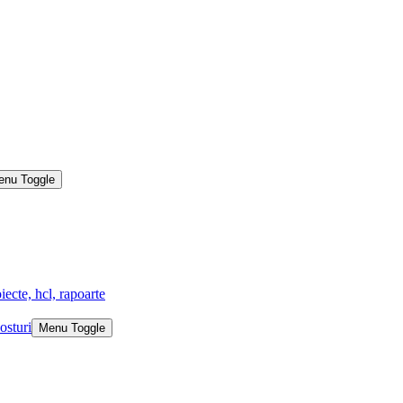
enu Toggle
iecte, hcl, rapoarte
osturi
Menu Toggle