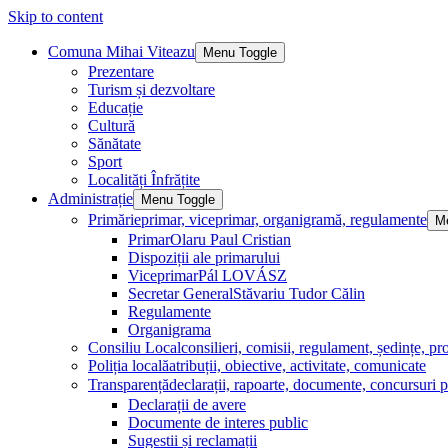
Skip to content
Comuna Mihai Viteazu
Menu Toggle
Prezentare
Turism și dezvoltare
Educație
Cultură
Sănătate
Sport
Localități Înfrățite
Administrație
Menu Toggle
Primărie
primar, viceprimar, organigramă, regulamente
M
Primar
Olaru Paul Cristian
Dispoziții ale primarului
Viceprimar
Pál LOVÁSZ
Secretar General
Stăvariu Tudor Călin
Regulamente
Organigrama
Consiliu Local
consilieri, comisii, regulament, ședințe, pro
Poliția locală
atribuții, obiective, activitate, comunicate
Transparență
declarații, rapoarte, documente, concursuri p
Declarații de avere
Documente de interes public
Sugestii și reclamații