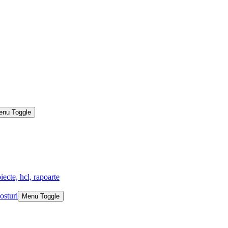
enu Toggle
iecte, hcl, rapoarte
osturi
Menu Toggle