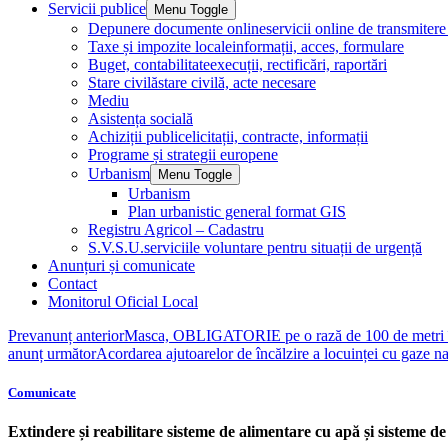
Servicii publice
Menu Toggle
Depunere documente online
servicii online de transmite
Taxe și impozite locale
informații, acces, formulare
Buget, contabilitate
execuții, rectificări, raportări
Stare civilă
stare civilă, acte necesare
Mediu
Asistența socială
Achiziții publice
licitații, contracte, informații
Programe și strategii europene
Urbanism
Menu Toggle
Urbanism
Plan urbanistic general format GIS
Registru Agricol – Cadastru
S.V.S.U.
serviciile voluntare pentru situații de urgență
Anunțuri și comunicate
Contact
Monitorul Oficial Local
Prev
anunț anterior
Masca, OBLIGATORIE pe o rază de 100 de metri în 
anunț următor
Acordarea ajutoarelor de încălzire a locuinței cu gaze n
Comunicate
Extindere și reabilitare sisteme de alimentare cu apă și sisteme