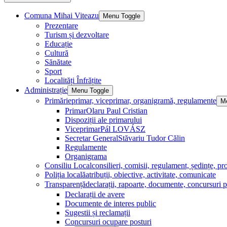
Comuna Mihai Viteazu
Menu Toggle
Prezentare
Turism și dezvoltare
Educație
Cultură
Sănătate
Sport
Localități Înfrățite
Administrație
Menu Toggle
Primărie
primar, viceprimar, organigramă, regulamente
M
Primar
Olaru Paul Cristian
Dispoziții ale primarului
Viceprimar
Pál LOVÁSZ
Secretar General
Stăvariu Tudor Călin
Regulamente
Organigrama
Consiliu Local
consilieri, comisii, regulament, ședințe, pro
Poliția locală
atribuții, obiective, activitate, comunicate
Transparență
declarații, rapoarte, documente, concursuri p
Declarații de avere
Documente de interes public
Sugestii și reclamații
Concursuri ocupare posturi