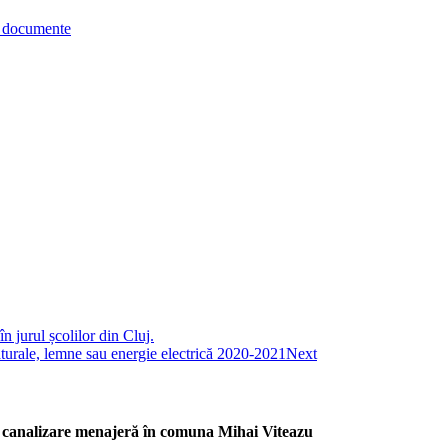
re documente
jurul școlilor din Cluj.
aturale, lemne sau energie electrică 2020-2021
Next
 de canalizare menajeră în comuna Mihai Viteazu