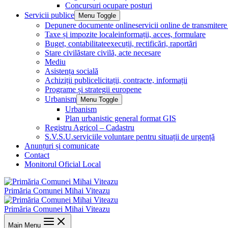
Concursuri ocupare posturi
Servicii publice
Menu Toggle
Depunere documente online
servicii online de transmite
Taxe și impozite locale
informații, acces, formulare
Buget, contabilitate
execuții, rectificări, raportări
Stare civilă
stare civilă, acte necesare
Mediu
Asistența socială
Achiziții publice
licitații, contracte, informații
Programe și strategii europene
Urbanism
Menu Toggle
Urbanism
Plan urbanistic general format GIS
Registru Agricol – Cadastru
S.V.S.U.
serviciile voluntare pentru situații de urgență
Anunțuri și comunicate
Contact
Monitorul Oficial Local
Primăria Comunei Mihai Viteazu
Primăria Comunei Mihai Viteazu
Main Menu