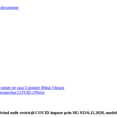
re documente
ancomate pe raza Comunei Mihai Viteazu
l Coronavirus COVID-19
Next
ivind noile restricții COVID impuse prin HG 935/6.11.2020, modelu