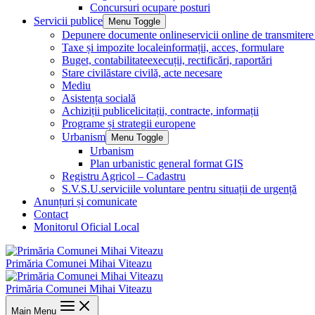
Concursuri ocupare posturi
Servicii publice
Menu Toggle
Depunere documente online
servicii online de transmite
Taxe și impozite locale
informații, acces, formulare
Buget, contabilitate
execuții, rectificări, raportări
Stare civilă
stare civilă, acte necesare
Mediu
Asistența socială
Achiziții publice
licitații, contracte, informații
Programe și strategii europene
Urbanism
Menu Toggle
Urbanism
Plan urbanistic general format GIS
Registru Agricol – Cadastru
S.V.S.U.
serviciile voluntare pentru situații de urgență
Anunțuri și comunicate
Contact
Monitorul Oficial Local
Primăria Comunei Mihai Viteazu
Primăria Comunei Mihai Viteazu
Main Menu