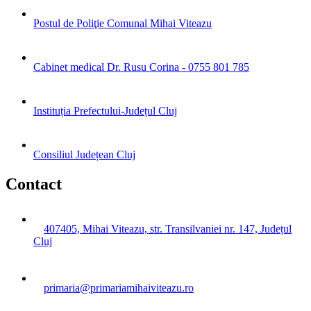
Postul de Poliţie Comunal Mihai Viteazu
Cabinet medical Dr. Rusu Corina - 0755 801 785
Instituția Prefectului-Județul Cluj
Consiliul Județean Cluj
Contact
407405, Mihai Viteazu, str. Transilvaniei nr. 147, Județul
Cluj
primaria@primariamihaiviteazu.ro