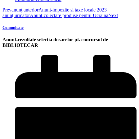
Prev
anunț anterior
Anunt-impozite si taxe locale 2023
anunț următor
Anunt-colectare produse pentru Ucraina
Next
Comunicate
Anunt-rezultate selectia dosarelor pt. concursul de
BIBLIOTECAR