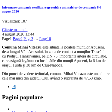
Informare campanie sterilizare gratuită a animalelor de companie 8-9
august 2026
Vizualizări: 107
Citește mai mult
4 august 2026
13:44
Page
1
Page
2
Page
3
…
Page
10
Comuna Mihai Viteazu
este situată la poalele munților Apuseni,
de-a lungul Văii Arieșului, în zona de contact a munților Trascăului
cu Podișul Transilvaniei, pe DN 75, importantă arteră de circulație,
care asigură legătura cu localitătile din munții Apuseni, la 6 km de
orașul Turda și 38 km de Cluj-Napoca.
Din punct de vedere teritorial, comuna Mihai Viteazu este una dintre
cele mai mici din județul Cluj, având o suprafata de 47,53 kmp.
Pagini populare