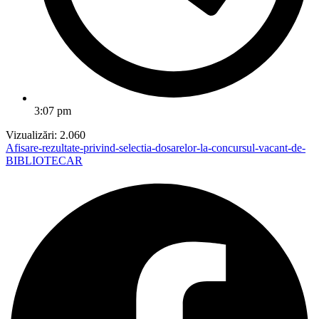
3:07 pm
Vizualizări:
2.060
Afisare-rezultate-privind-selectia-dosarelor-la-concursul-vacant-de-
BIBLIOTECAR