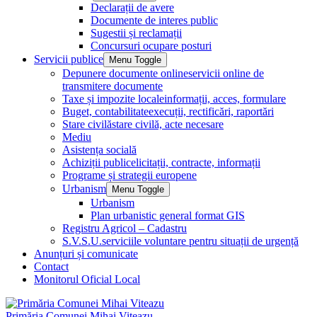
Declarații de avere
Documente de interes public
Sugestii și reclamații
Concursuri ocupare posturi
Servicii publice
Menu Toggle
Depunere documente online
servicii online de
transmitere documente
Taxe și impozite locale
informații, acces, formulare
Buget, contabilitate
execuții, rectificări, raportări
Stare civilă
stare civilă, acte necesare
Mediu
Asistența socială
Achiziții publice
licitații, contracte, informații
Programe și strategii europene
Urbanism
Menu Toggle
Urbanism
Plan urbanistic general format GIS
Registru Agricol – Cadastru
S.V.S.U.
serviciile voluntare pentru situații de urgență
Anunțuri și comunicate
Contact
Monitorul Oficial Local
Primăria Comunei Mihai Viteazu