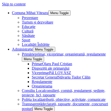
Skip to content
Comuna Mihai Viteazu
Menu Toggle
Prezentare
Turism și dezvoltare
Educație
Cultură
Sănătate
Sport
Localități Înfrățite
Administrație
Menu Toggle
Primărie
primar, viceprimar, organigramă, regulamente
Menu Toggle
Primar
Olaru Paul Cristian
Dispoziții ale primarului
Viceprimar
Pál LOVÁSZ
Secretar General
Stăvariu Tudor Călin
Regulamente
Organigrama
Consiliu Local
consilieri, comisii, regulament, ședințe,
proiecte, hcl, rapoarte
Poliția locală
atribuții, obiective, activitate, comunicate
Transparență
declarații, rapoarte, documente, concursuri
posturi
Menu Toggle