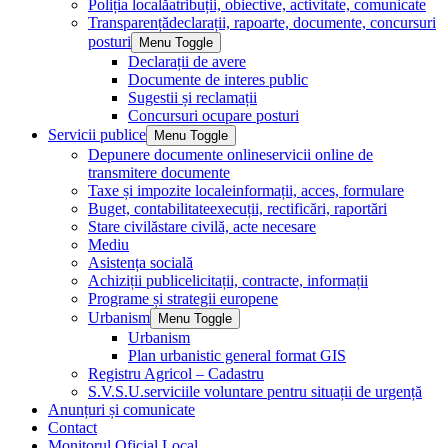
Poliția locală
atribuții, obiective, activitate, comunicate
Transparență
declarații, rapoarte, documente, concursuri
posturi
Menu Toggle
Declarații de avere
Documente de interes public
Sugestii și reclamații
Concursuri ocupare posturi
Servicii publice
Menu Toggle
Depunere documente online
servicii online de
transmitere documente
Taxe și impozite locale
informații, acces, formulare
Buget, contabilitate
execuții, rectificări, raportări
Stare civilă
stare civilă, acte necesare
Mediu
Asistența socială
Achiziții publice
licitații, contracte, informații
Programe și strategii europene
Urbanism
Menu Toggle
Urbanism
Plan urbanistic general format GIS
Registru Agricol – Cadastru
S.V.S.U.
serviciile voluntare pentru situații de urgență
Anunțuri și comunicate
Contact
Monitorul Oficial Local