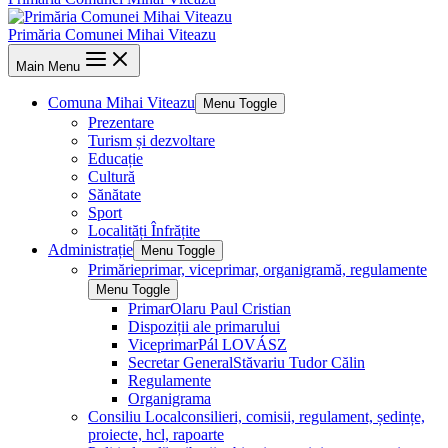
Primăria Comunei Mihai Viteazu
Main Menu
Comuna Mihai Viteazu
Menu Toggle
Prezentare
Turism și dezvoltare
Educație
Cultură
Sănătate
Sport
Localități Înfrățite
Administrație
Menu Toggle
Primărie
primar, viceprimar, organigramă, regulamente
Menu Toggle
Primar
Olaru Paul Cristian
Dispoziții ale primarului
Viceprimar
Pál LOVÁSZ
Secretar General
Stăvariu Tudor Călin
Regulamente
Organigrama
Consiliu Local
consilieri, comisii, regulament, ședințe,
proiecte, hcl, rapoarte