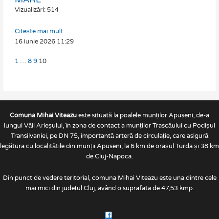
Vizualizări: 514
Citește mai mult
16 iunie 2026
11:29
1
…
8
9
10
Comuna Mihai Viteazu
este situată la poalele munților Apuseni, de-a
lungul Văii Arieșului, în zona de contact a munților Trascăului cu Podișul
Transilvaniei, pe DN 75, importantă arteră de circulație, care asigură
legătura cu localitătile din munții Apuseni, la 6 km de orașul Turda și 38 km
de Cluj-Napoca.
Din punct de vedere teritorial, comuna Mihai Viteazu este una dintre cele
mai mici din județul Cluj, având o suprafata de 47,53 kmp.