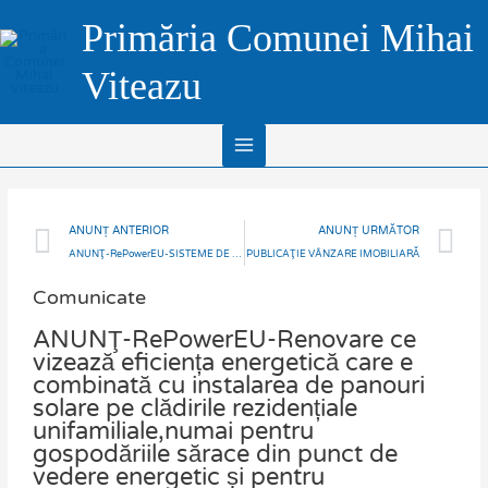
Skip
Main
Primăria Comunei Mihai
to
Menu
content
Viteazu
Prev
N
ANUNȚ ANTERIOR
ANUNȚ URMĂTOR
ANUNŢ-RePowerEU-SISTEME DE PANOURI FOTOVOLTAICE SI DE STOCARE PENTRU CONSUMATORII VULNERABILI DE ENERGIE
PUBLICAŢIE VÂNZARE IMOBILIARĂ
Comunicate
ANUNŢ-RePowerEU-Renovare ce
vizează eficiența energetică care e
combinată cu instalarea de panouri
solare pe clădirile rezidențiale
unifamiliale,numai pentru
gospodăriile sărace din punct de
vedere energetic și pentru