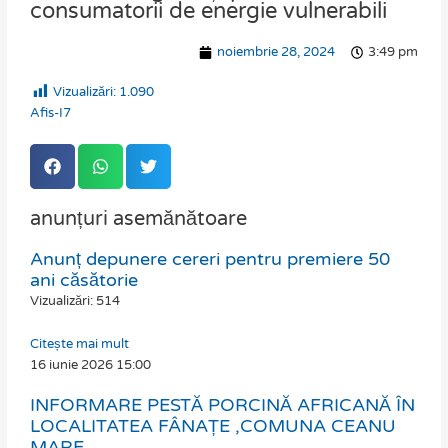
consumatorii de energie vulnerabili
noiembrie 28, 2024
3:49 pm
Vizualizări:
1.090
Afis-I7
anunțuri asemănătoare
Anunț depunere cereri pentru premiere 50
Page
Page
Page
Page
ani căsătorie
Vizualizări: 514
Citește mai mult
16 iunie 2026
15:00
INFORMARE PESTĂ PORCINĂ AFRICANĂ ÎN
LOCALITATEA FÂNAȚE ,COMUNA CEANU
MARE