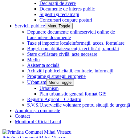
Declarații de avere
Documente de interes public
Sugestii și reclamații
Concursuri ocupare posturi
Servicii publice
Menu Toggle
Depunere documente online
servicii online de
transmitere documente
Taxe și impozite locale
informații, acces, formulare
Buget, contabilitate
execuții, rectificări, raportări
Stare civilă
stare civilă, acte necesare
Mediu
Asistența socială
Achiziții publice
licitații, contracte, informații
Programe și strategii europene
Urbanism
Menu Toggle
Urbanism
Plan urbanistic general format GIS
Registru Agricol – Cadastru
S.V.S.U.
serviciile voluntare pentru situații de urgență
Anunțuri și comunicate
Contact
Monitorul Oficial Local
Primăria Comunei Mihai Viteazu