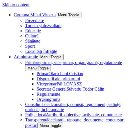
Skip to content
Comuna Mihai Viteazu
Menu Toggle
Prezentare
Turism și dezvoltare
Educație
Cultură
Sănătate
Sport
Localități Înfrățite
Administrație
Menu Toggle
Primărie
primar, viceprimar, organigramă, regulamente
Menu Toggle
Primar
Olaru Paul Cristian
Dispoziții ale primarului
Viceprimar
Pál LOVÁSZ
Secretar General
Stăvariu Tudor Călin
Regulamente
Organigrama
Consiliu Local
consilieri, comisii, regulament, ședințe,
proiecte, hcl, rapoarte
Poliția locală
atribuții, obiective, activitate, comunicate
Transparență
declarații, rapoarte, documente, concursuri
posturi
Menu Toggle