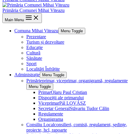
Primăria Comunei Mihai Viteazu
Main Menu
Comuna Mihai Viteazu
Menu Toggle
Prezentare
Turism și dezvoltare
Educație
Cultură
Sănătate
Sport
Localități Înfrățite
Administrație
Menu Toggle
Primărie
primar, viceprimar, organigramă, regulamente
Menu Toggle
Primar
Olaru Paul Cristian
Dispoziții ale primarului
Viceprimar
Pál LOVÁSZ
Secretar General
Stăvariu Tudor Călin
Regulamente
Organigrama
Consiliu Local
consilieri, comisii, regulament, ședințe,
proiecte, hcl, rapoarte