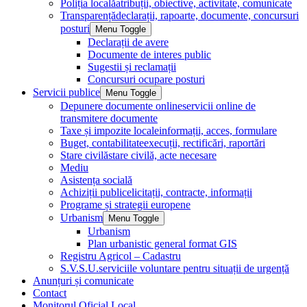
Poliția locală
atribuții, obiective, activitate, comunicate
Transparență
declarații, rapoarte, documente, concursuri
posturi
Menu Toggle
Declarații de avere
Documente de interes public
Sugestii și reclamații
Concursuri ocupare posturi
Servicii publice
Menu Toggle
Depunere documente online
servicii online de
transmitere documente
Taxe și impozite locale
informații, acces, formulare
Buget, contabilitate
execuții, rectificări, raportări
Stare civilă
stare civilă, acte necesare
Mediu
Asistența socială
Achiziții publice
licitații, contracte, informații
Programe și strategii europene
Urbanism
Menu Toggle
Urbanism
Plan urbanistic general format GIS
Registru Agricol – Cadastru
S.V.S.U.
serviciile voluntare pentru situații de urgență
Anunțuri și comunicate
Contact
Monitorul Oficial Local