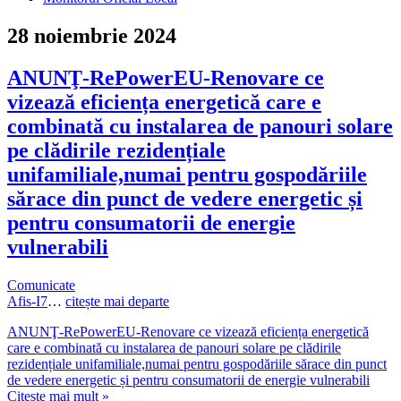
28 noiembrie 2024
ANUNŢ-RePowerEU-Renovare ce
vizează eficiența energetică care e
combinată cu instalarea de panouri solare
pe clădirile rezidențiale
unifamiliale,numai pentru gospodăriile
sărace din punct de vedere energetic și
pentru consumatorii de energie
vulnerabili
Comunicate
Afis-I7
…
citește mai departe
ANUNŢ-RePowerEU-Renovare ce vizează eficiența energetică
care e combinată cu instalarea de panouri solare pe clădirile
rezidențiale unifamiliale,numai pentru gospodăriile sărace din punct
de vedere energetic și pentru consumatorii de energie vulnerabili
Citește mai mult »