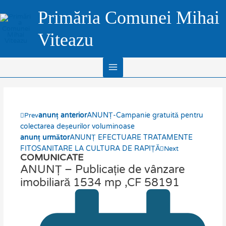
Skip
Main
Primăria Comunei Mihai
to
Menu
content
Viteazu
anunț anterior
ANUNȚ-Campanie gratuită pentru
Prev
colectarea deșeurilor voluminoase
anunț următor
ANUNȚ EFECTUARE TRATAMENTE
FITOSANITARE LA CULTURA DE RAPIȚĂ
Next
COMUNICATE
ANUNȚ – Publicație de vânzare
imobiliară 1534 mp ,CF 58191