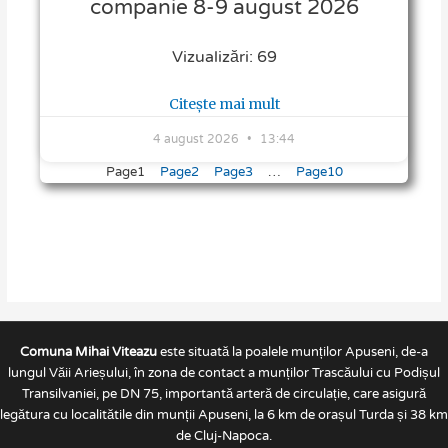
companie 8-9 august 2026
Vizualizări: 69
Citește mai mult
4 august 2026
13:44
Page
1
Page
2
Page
3
…
Page
10
Comuna Mihai Viteazu
este situată la poalele munților Apuseni, de-a
lungul Văii Arieșului, în zona de contact a munților Trascăului cu Podișul
Transilvaniei, pe DN 75, importantă arteră de circulație, care asigură
legătura cu localitătile din munții Apuseni, la 6 km de orașul Turda și 38 km
de Cluj-Napoca.