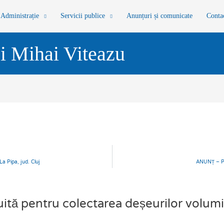
Administrație
Servicii publice
Anunțuri și comunicate
Conta
i Mihai Viteazu
La Pipa, jud. Cluj
ANUNȚ – Pub
ă pentru colectarea deșeurilor volum