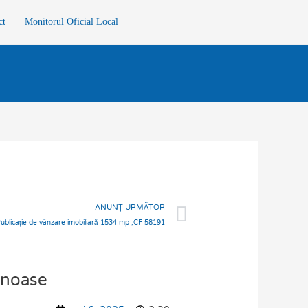
ct
Monitorul Oficial Local
Next
ANUNȚ URMĂTOR
licație de vânzare imobiliară 1534 mp ,CF 58191
inoase