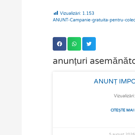
Vizualizări:
1.153
ANUNT-Campanie-gratuita-pentru-colect
anunțuri asemănăt
Page
Page
Page
Page
ANUNȚ IMPO
Vizualizări
CITEȘTE MAI
5 august 202