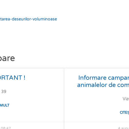
area-deseurilor-voluminoase
oare
RTANT !
Informare campanie
animalelor de co
: 39
Viz
 MULT
CITE
6
08:47
4 aug