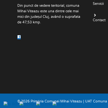
Servicii
Din punct de vedere teritorial, comuna
Mihai Viteazu este una dintre cele mai
mici din județul Cluj, având o suprafata
Contact
de 47,53 kmp.
© 2026 Primăria Comunei Mihai Viteazu | UAT Comuna M
RO
HU
EN
DE