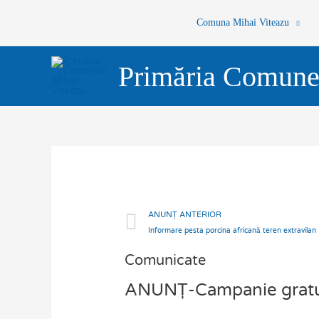
Skip
Comuna Mihai Viteazu
to
content
Primăria Comune
Prev
ANUNȚ ANTERIOR
Informare pesta porcina africană teren extravilan 
Comunicate
ANUNȚ-Campanie gratuit