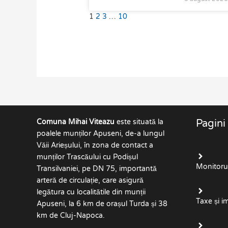
1
2
3
…
10
Comuna Mihai Viteazu
este situată la
Pagini
poalele munților Apuseni, de-a lungul
Văii Arieșului, în zona de contact a
munților Trascăului cu Podișul
Monitorul 
Transilvaniei, pe DN 75, importantă
arteră de circulație, care asigură
legătura cu localitătile din munții
Taxe și i
Apuseni, la 6 km de orașul Turda și 38
km de Cluj-Napoca.