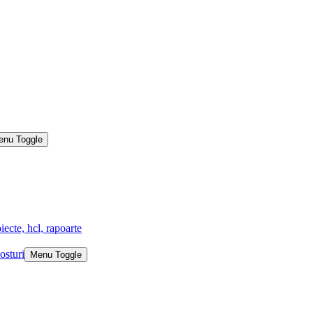
enu Toggle
iecte, hcl, rapoarte
osturi
Menu Toggle