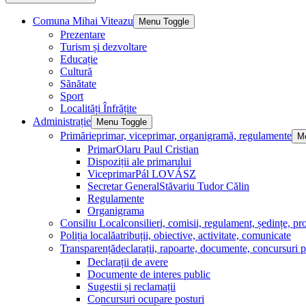
Comuna Mihai Viteazu
Menu Toggle
Prezentare
Turism și dezvoltare
Educație
Cultură
Sănătate
Sport
Localități Înfrățite
Administrație
Menu Toggle
Primărie
primar, viceprimar, organigramă, regulamente
M
Primar
Olaru Paul Cristian
Dispoziții ale primarului
Viceprimar
Pál LOVÁSZ
Secretar General
Stăvariu Tudor Călin
Regulamente
Organigrama
Consiliu Local
consilieri, comisii, regulament, ședințe, pro
Poliția locală
atribuții, obiective, activitate, comunicate
Transparență
declarații, rapoarte, documente, concursuri p
Declarații de avere
Documente de interes public
Sugestii și reclamații
Concursuri ocupare posturi