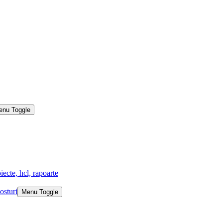
enu Toggle
iecte, hcl, rapoarte
osturi
Menu Toggle