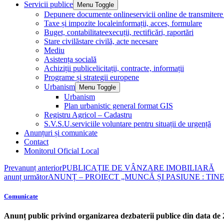
Servicii publice
Menu Toggle
Depunere documente online
servicii online de transmite
Taxe și impozite locale
informații, acces, formulare
Buget, contabilitate
execuții, rectificări, raportări
Stare civilă
stare civilă, acte necesare
Mediu
Asistența socială
Achiziții publice
licitații, contracte, informații
Programe și strategii europene
Urbanism
Menu Toggle
Urbanism
Plan urbanistic general format GIS
Registru Agricol – Cadastru
S.V.S.U.
serviciile voluntare pentru situații de urgență
Anunțuri și comunicate
Contact
Monitorul Oficial Local
Prev
anunț anterior
PUBLICAȚIE DE VÂNZARE IMOBILIARĂ
anunț următor
ANUNȚ – PROIECT „MUNCĂ ȘI PASIUNE : TINERI PR
Comunicate
Anunț public privind organizarea dezbaterii publice din data de 2