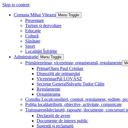
Skip to content
Comuna Mihai Viteazu
Menu Toggle
Prezentare
Turism și dezvoltare
Educație
Cultură
Sănătate
Sport
Localități Înfrățite
Administrație
Menu Toggle
Primărie
primar, viceprimar, organigramă, regulamente
M
Primar
Olaru Paul Cristian
Dispoziții ale primarului
Viceprimar
Pál LOVÁSZ
Secretar General
Stăvariu Tudor Călin
Regulamente
Organigrama
Consiliu Local
consilieri, comisii, regulament, ședințe, pro
Poliția locală
atribuții, obiective, activitate, comunicate
Transparență
declarații, rapoarte, documente, concursuri p
Declarații de avere
Documente de interes public
Sugestii și reclamații