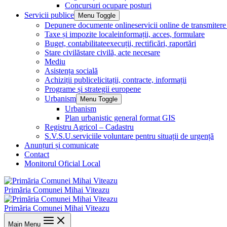
Concursuri ocupare posturi
Servicii publice
Menu Toggle
Depunere documente online
servicii online de transmite
Taxe și impozite locale
informații, acces, formulare
Buget, contabilitate
execuții, rectificări, raportări
Stare civilă
stare civilă, acte necesare
Mediu
Asistența socială
Achiziții publice
licitații, contracte, informații
Programe și strategii europene
Urbanism
Menu Toggle
Urbanism
Plan urbanistic general format GIS
Registru Agricol – Cadastru
S.V.S.U.
serviciile voluntare pentru situații de urgență
Anunțuri și comunicate
Contact
Monitorul Oficial Local
Primăria Comunei Mihai Viteazu
Primăria Comunei Mihai Viteazu
Main Menu