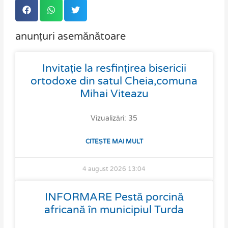
anunțuri asemănătoare
Page
Page
Page
Page
Page
Invitație la resfințirea bisericii
ortodoxe din satul Cheia,comuna
Mihai Viteazu
Vizualizări: 35
CITEȘTE MAI MULT
4 august 2026
13:04
INFORMARE Pestă porcină
africană în municipiul Turda