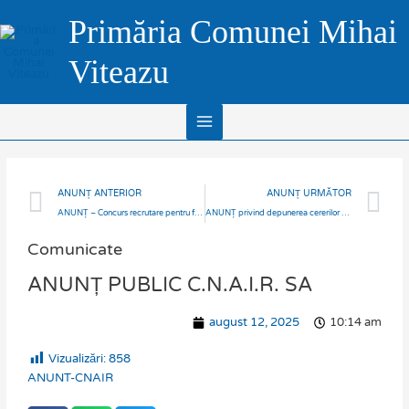
Skip
Main
Primăria Comunei Mihai
to
Menu
content
Viteazu
Prev
N
ANUNȚ ANTERIOR
ANUNȚ URMĂTOR
ANUNȚ – Concurs recrutare pentru funcția publică de execuție -consilier debutant -compartiment Asistență Socială 05.09.2025 ora 12.00
ANUNȚ privind depunerea cererilor pentru eliberarea acordului și autorizației de funcționare al operatorilor economici de pe raza U.A.T. Mihai Viteazu
Comunicate
ANUNȚ PUBLIC C.N.A.I.R. SA
august 12, 2025
10:14 am
Vizualizări:
858
ANUNT-CNAIR