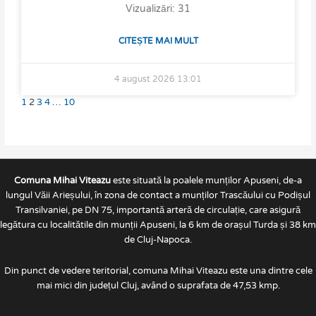
Vizualizări: 31
CITEȘTE MAI MULT
4 august 2026
13:01
1
2
3
4
…
10
Comuna Mihai Viteazu
este situată la poalele munților Apuseni, de-a
lungul Văii Arieșului, în zona de contact a munților Trascăului cu Podișul
Transilvaniei, pe DN 75, importantă arteră de circulație, care asigură
legătura cu localitătile din munții Apuseni, la 6 km de orașul Turda și 38 km
de Cluj-Napoca.
Din punct de vedere teritorial, comuna Mihai Viteazu este una dintre cele
mai mici din județul Cluj, având o suprafata de 47,53 kmp.