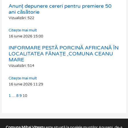
Anunț depunere cereri pentru premiere 50
Page
Page
Page
Page
ani căsătorie
Vizualizări: 522
Citește mai mult
16 iunie 2026
15:00
INFORMARE PESTĂ PORCINĂ AFRICANĂ ÎN
LOCALITATEA FÂNAȚE ,COMUNA CEANU
MARE
Vizualizări: 514
Citește mai mult
16 iunie 2026
11:29
1
…
8
9
10
Comuna Mihai Viteazu
este situată la poalele munților Apuseni, de-a