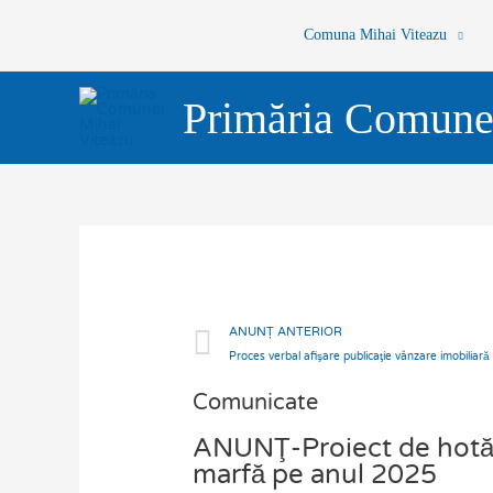
Skip
Comuna Mihai Viteazu
to
content
Primăria Comune
Prev
ANUNȚ ANTERIOR
Proces verbal afişare publicaţie vânzare imobilia
Comunicate
ANUNŢ-Proiect de hotărîr
marfă pe anul 2025