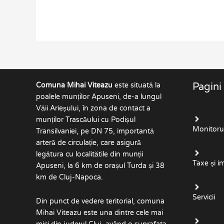
Comuna Mihai Viteazu
este situată la
Pagini
poalele munților Apuseni, de-a lungul
Văii Arieșului, în zona de contact a
munților Trascăului cu Podișul
Monitorul 
Transilvaniei, pe DN 75, importantă
arteră de circulație, care asigură
legătura cu localitătile din munții
Taxe și i
Apuseni, la 6 km de orașul Turda și 38
km de Cluj-Napoca.
Servicii
Din punct de vedere teritorial, comuna
Mihai Viteazu este una dintre cele mai