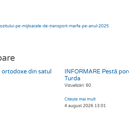
mpozitului-pe-mijloacele-de-transport-marfa-pe-anul-2025
oare
cii ortodoxe din satul
INFORMARE Pestă porcin
Turda
Vizualizări: 60
Citește mai mult
4 august 2026
13:01