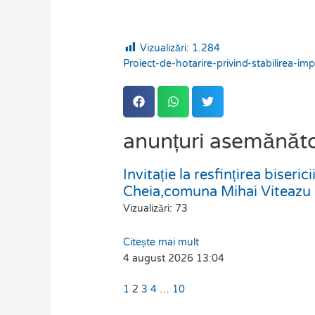
Vizualizări:
1.284
Proiect-de-hotarire-privind-stabilirea-i
anunțuri asemănăt
Invitație la resfințirea biseri
Page
Page
Page
Page
Page
Cheia,comuna Mihai Viteazu
Vizualizări: 73
Citește mai mult
4 august 2026
13:04
1
2
3
4
…
10