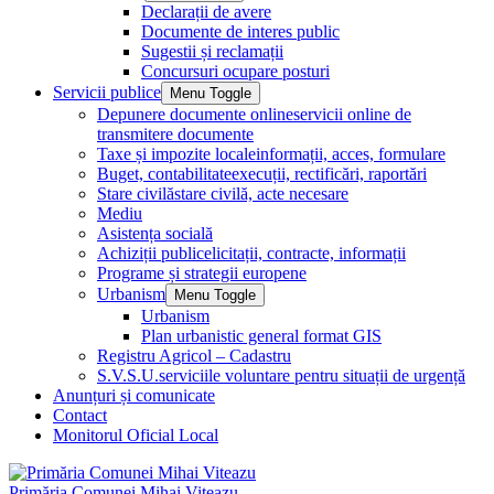
Declarații de avere
Documente de interes public
Sugestii și reclamații
Concursuri ocupare posturi
Servicii publice
Menu Toggle
Depunere documente online
servicii online de
transmitere documente
Taxe și impozite locale
informații, acces, formulare
Buget, contabilitate
execuții, rectificări, raportări
Stare civilă
stare civilă, acte necesare
Mediu
Asistența socială
Achiziții publice
licitații, contracte, informații
Programe și strategii europene
Urbanism
Menu Toggle
Urbanism
Plan urbanistic general format GIS
Registru Agricol – Cadastru
S.V.S.U.
serviciile voluntare pentru situații de urgență
Anunțuri și comunicate
Contact
Monitorul Oficial Local
Primăria Comunei Mihai Viteazu