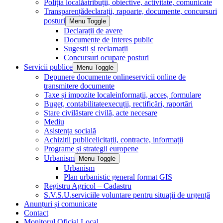
Poliția locală
atribuții, obiective, activitate, comunicate
Transparență
declarații, rapoarte, documente, concursuri
posturi
Menu Toggle
Declarații de avere
Documente de interes public
Sugestii și reclamații
Concursuri ocupare posturi
Servicii publice
Menu Toggle
Depunere documente online
servicii online de
transmitere documente
Taxe și impozite locale
informații, acces, formulare
Buget, contabilitate
execuții, rectificări, raportări
Stare civilă
stare civilă, acte necesare
Mediu
Asistența socială
Achiziții publice
licitații, contracte, informații
Programe și strategii europene
Urbanism
Menu Toggle
Urbanism
Plan urbanistic general format GIS
Registru Agricol – Cadastru
S.V.S.U.
serviciile voluntare pentru situații de urgență
Anunțuri și comunicate
Contact
Monitorul Oficial Local