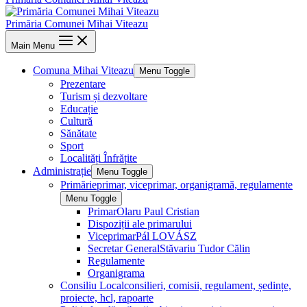
Primăria Comunei Mihai Viteazu
Main Menu
Comuna Mihai Viteazu
Menu Toggle
Prezentare
Turism și dezvoltare
Educație
Cultură
Sănătate
Sport
Localități Înfrățite
Administrație
Menu Toggle
Primărie
primar, viceprimar, organigramă, regulamente
Menu Toggle
Primar
Olaru Paul Cristian
Dispoziții ale primarului
Viceprimar
Pál LOVÁSZ
Secretar General
Stăvariu Tudor Călin
Regulamente
Organigrama
Consiliu Local
consilieri, comisii, regulament, ședințe,
proiecte, hcl, rapoarte