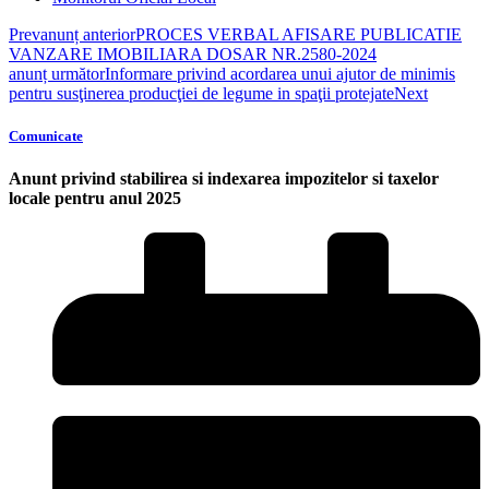
Prev
anunț anterior
PROCES VERBAL AFISARE PUBLICATIE
VANZARE IMOBILIARA DOSAR NR.2580-2024
anunț următor
Informare privind acordarea unui ajutor de minimis
pentru susţinerea producţiei de legume in spaţii protejate
Next
Comunicate
Anunt privind stabilirea si indexarea impozitelor si taxelor
locale pentru anul 2025