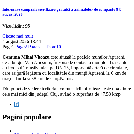
Informare campanie sterilizare gratuită a animalelor de companie 8-9
august 2026
Vizualizări: 95
Citește mai mult
4 august 2026
13:44
Page
1
Page
2
Page
3
…
Page
10
Comuna Mihai Viteazu
este situată la poalele munților Apuseni,
de-a lungul Văii Arieșului, în zona de contact a munților Trascăului
cu Podișul Transilvaniei, pe DN 75, importantă arteră de circulație,
care asigură legătura cu localitătile din munții Apuseni, la 6 km de
orașul Turda și 38 km de Cluj-Napoca.
Din punct de vedere teritorial, comuna Mihai Viteazu este una dintre
cele mai mici din județul Cluj, având o suprafata de 47,53 kmp.
Pagini populare