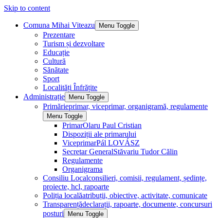
Skip to content
Comuna Mihai Viteazu
Menu Toggle
Prezentare
Turism și dezvoltare
Educație
Cultură
Sănătate
Sport
Localități Înfrățite
Administrație
Menu Toggle
Primărie
primar, viceprimar, organigramă, regulamente
Menu Toggle
Primar
Olaru Paul Cristian
Dispoziții ale primarului
Viceprimar
Pál LOVÁSZ
Secretar General
Stăvariu Tudor Călin
Regulamente
Organigrama
Consiliu Local
consilieri, comisii, regulament, ședințe,
proiecte, hcl, rapoarte
Poliția locală
atribuții, obiective, activitate, comunicate
Transparență
declarații, rapoarte, documente, concursuri
posturi
Menu Toggle