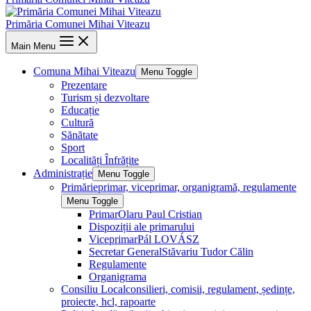
Primăria Comunei Mihai Viteazu
Main Menu
Comuna Mihai Viteazu
Menu Toggle
Prezentare
Turism și dezvoltare
Educație
Cultură
Sănătate
Sport
Localități Înfrățite
Administrație
Menu Toggle
Primărie
primar, viceprimar, organigramă, regulamente
Menu Toggle
Primar
Olaru Paul Cristian
Dispoziții ale primarului
Viceprimar
Pál LOVÁSZ
Secretar General
Stăvariu Tudor Călin
Regulamente
Organigrama
Consiliu Local
consilieri, comisii, regulament, ședințe,
proiecte, hcl, rapoarte