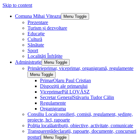
Skip to content
Comuna Mihai Viteazu
Menu Toggle
Prezentare
Turism și dezvoltare
Educație
Cultură
Sănătate
Sport
Localități Înfrățite
Administrație
Menu Toggle
Primărie
primar, viceprimar, organigramă, regulamente
Menu Toggle
Primar
Olaru Paul Cristian
Dispoziții ale primarului
Viceprimar
Pál LOVÁSZ
Secretar General
Stăvariu Tudor Călin
Regulamente
Organigrama
Consiliu Local
consilieri, comisii, regulament, ședințe,
proiecte, hcl, rapoarte
Poliția locală
atribuții, obiective, activitate, comunicate
Transparență
declarații, rapoarte, documente, concursuri
posturi
Menu Toggle