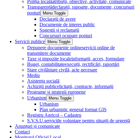
Poliția locală
atribuții, obiective, activitate, comunicate
Transparență
declarații, rapoarte, documente, concursuri
posturi
Menu Toggle
Declarații de avere
Documente de interes public
Sugestii și reclamații
Concursuri ocupare posturi
Servicii publice
Menu Toggle
Depunere documente online
servicii online de
transmitere documente
Taxe și impozite locale
informații, acces, formulare
Buget, contabilitate
execuții, rectificări, raportări
Stare civilă
stare civilă, acte necesare
Mediu
Asistența socială
Achiziții publice
licitații, contracte, informații
Programe și strategii europene
Urbanism
Menu Toggle
Urbanism
Plan urbanistic general format GIS
Registru Agricol – Cadastru
S.V.S.U.
serviciile voluntare pentru situații de urgență
Anunțuri și comunicate
Contact
Monitorul Oficial Local