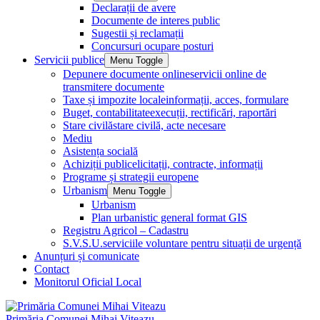
Declarații de avere
Documente de interes public
Sugestii și reclamații
Concursuri ocupare posturi
Servicii publice
Menu Toggle
Depunere documente online
servicii online de
transmitere documente
Taxe și impozite locale
informații, acces, formulare
Buget, contabilitate
execuții, rectificări, raportări
Stare civilă
stare civilă, acte necesare
Mediu
Asistența socială
Achiziții publice
licitații, contracte, informații
Programe și strategii europene
Urbanism
Menu Toggle
Urbanism
Plan urbanistic general format GIS
Registru Agricol – Cadastru
S.V.S.U.
serviciile voluntare pentru situații de urgență
Anunțuri și comunicate
Contact
Monitorul Oficial Local
Primăria Comunei Mihai Viteazu