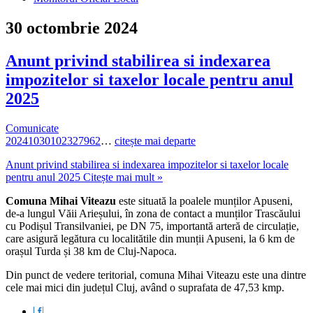
30 octombrie 2024
Anunt privind stabilirea si indexarea
impozitelor si taxelor locale pentru anul
2025
Comunicate
20241030102327962
…
citește mai departe
Anunt privind stabilirea si indexarea impozitelor si taxelor locale
pentru anul 2025
Citește mai mult »
Comuna Mihai Viteazu
este situată la poalele munților Apuseni,
de-a lungul Văii Arieșului, în zona de contact a munților Trascăului
cu Podișul Transilvaniei, pe DN 75, importantă arteră de circulație,
care asigură legătura cu localitătile din munții Apuseni, la 6 km de
orașul Turda și 38 km de Cluj-Napoca.
Din punct de vedere teritorial, comuna Mihai Viteazu este una dintre
cele mai mici din județul Cluj, având o suprafata de 47,53 kmp.