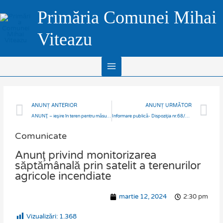
Skip
Main
Primăria Comunei Mihai
to
Menu
content
Viteazu
Prev
N
ANUNȚ ANTERIOR
ANUNȚ URMĂTOR
ANUNŢ – ieşire în teren pentru măsurători Tarla 15, în data de 18-19.03.2024.
Informare publică- Dispoziţia nr.68/11.03.2024. privind actualizarea delimitării secţiilor de votare din comuna Mihai Viteazu
Comunicate
Anunţ privind monitorizarea
săptămânală prin satelit a terenurilor
agricole incendiate
martie 12, 2024
2:30 pm
Vizualizări:
1.368