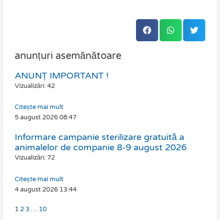
anunțuri asemănătoare
ANUNȚ IMPORTANT !
Page
Page
Page
Page
Vizualizări: 42
Citește mai mult
5 august 2026
08:47
Informare campanie sterilizare gratuită a
animalelor de companie 8-9 august 2026
Vizualizări: 72
Citește mai mult
4 august 2026
13:44
1
2
3
…
10