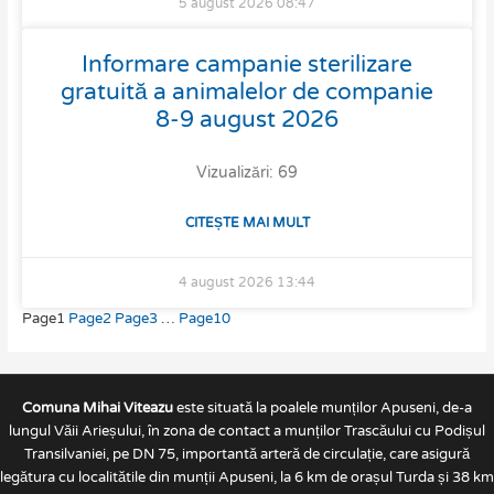
5 august 2026
08:47
Informare campanie sterilizare
gratuită a animalelor de companie
8-9 august 2026
Vizualizări: 69
CITEȘTE MAI MULT
4 august 2026
13:44
Page
1
Page
2
Page
3
…
Page
10
Comuna Mihai Viteazu
este situată la poalele munților Apuseni, de-a
lungul Văii Arieșului, în zona de contact a munților Trascăului cu Podișul
Transilvaniei, pe DN 75, importantă arteră de circulație, care asigură
legătura cu localitătile din munții Apuseni, la 6 km de orașul Turda și 38 km