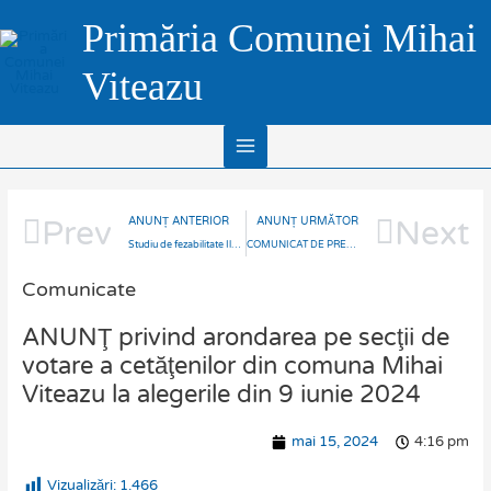
Skip
Main
Primăria Comunei Mihai
to
Menu
content
Viteazu
Prev
Next
ANUNȚ ANTERIOR
ANUNȚ URMĂTOR
Studiu de fezabilitate Iluminat Public Mihai Viteazu 2024-partea IV
COMUNICAT DE PRESĂ Proiect: “Creșterea eficienței energetice a infrastructurii de iluminat public în Comuna Mihai Viteazu, județul Cluj”
Comunicate
ANUNŢ privind arondarea pe secţii de
votare a cetăţenilor din comuna Mihai
Viteazu la alegerile din 9 iunie 2024
mai 15, 2024
4:16 pm
Vizualizări:
1.466