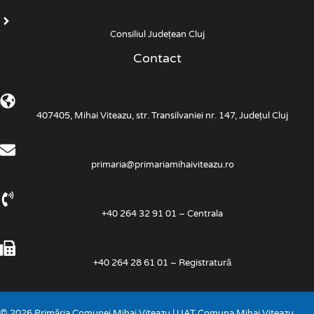
Consiliul Județean Cluj
Contact
407405, Mihai Viteazu, str. Transilvaniei nr. 147, Județul Cluj
primaria@primariamihaiviteazu.ro
+40 264 32 91 01 – Centrala
+40 264 28 61 01 – Registratură
© 2026 Primăria Comunei Mihai Viteazu | UAT Comuna Mihai Viteazu,