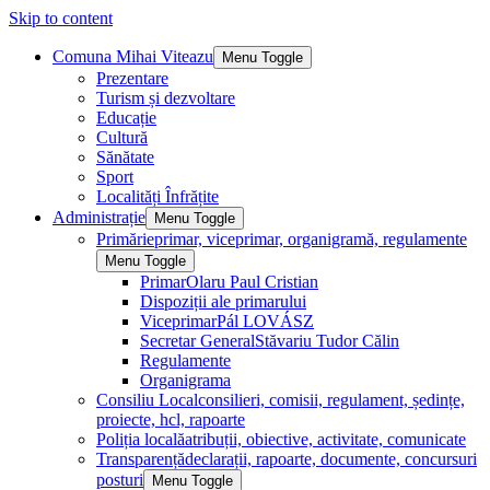
Skip to content
Comuna Mihai Viteazu
Menu Toggle
Prezentare
Turism și dezvoltare
Educație
Cultură
Sănătate
Sport
Localități Înfrățite
Administrație
Menu Toggle
Primărie
primar, viceprimar, organigramă, regulamente
Menu Toggle
Primar
Olaru Paul Cristian
Dispoziții ale primarului
Viceprimar
Pál LOVÁSZ
Secretar General
Stăvariu Tudor Călin
Regulamente
Organigrama
Consiliu Local
consilieri, comisii, regulament, ședințe,
proiecte, hcl, rapoarte
Poliția locală
atribuții, obiective, activitate, comunicate
Transparență
declarații, rapoarte, documente, concursuri
posturi
Menu Toggle