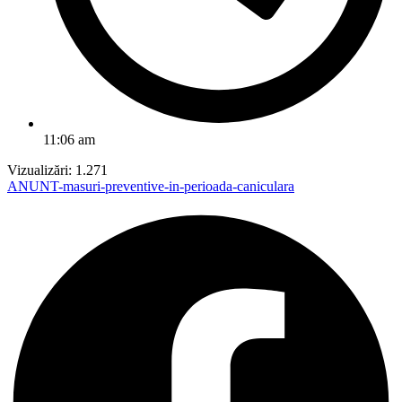
11:06 am
Vizualizări:
1.271
ANUNT-masuri-preventive-in-perioada-caniculara