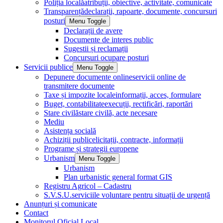
Poliția locală
atribuții, obiective, activitate, comunicate
Transparență
declarații, rapoarte, documente, concursuri
posturi
Menu Toggle
Declarații de avere
Documente de interes public
Sugestii și reclamații
Concursuri ocupare posturi
Servicii publice
Menu Toggle
Depunere documente online
servicii online de
transmitere documente
Taxe și impozite locale
informații, acces, formulare
Buget, contabilitate
execuții, rectificări, raportări
Stare civilă
stare civilă, acte necesare
Mediu
Asistența socială
Achiziții publice
licitații, contracte, informații
Programe și strategii europene
Urbanism
Menu Toggle
Urbanism
Plan urbanistic general format GIS
Registru Agricol – Cadastru
S.V.S.U.
serviciile voluntare pentru situații de urgență
Anunțuri și comunicate
Contact
Monitorul Oficial Local