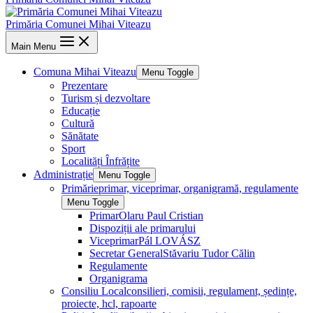
Primăria Comunei Mihai Viteazu
Main Menu
Comuna Mihai Viteazu
Menu Toggle
Prezentare
Turism și dezvoltare
Educație
Cultură
Sănătate
Sport
Localități Înfrățite
Administrație
Menu Toggle
Primărie
primar, viceprimar, organigramă, regulamente
Menu Toggle
Primar
Olaru Paul Cristian
Dispoziții ale primarului
Viceprimar
Pál LOVÁSZ
Secretar General
Stăvariu Tudor Călin
Regulamente
Organigrama
Consiliu Local
consilieri, comisii, regulament, ședințe,
proiecte, hcl, rapoarte