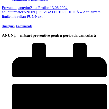
Prev
anunț anterior
Ziua Eroilor 13.06.2024.
anunț următor
ANUNŢ DEZBATERE PUBLICĂ – Actualizare
limite intravilan PUG
Next
Anunțuri
,
Comunicate
ANUNŢ – măsuri preventive pentru perioada caniculară