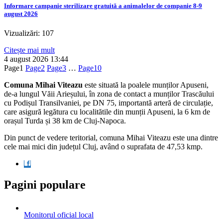
Informare campanie sterilizare gratuită a animalelor de companie 8-9
august 2026
Vizualizări: 107
Citește mai mult
4 august 2026
13:44
Page
1
Page
2
Page
3
…
Page
10
Comuna Mihai Viteazu
este situată la poalele munților Apuseni,
de-a lungul Văii Arieșului, în zona de contact a munților Trascăului
cu Podișul Transilvaniei, pe DN 75, importantă arteră de circulație,
care asigură legătura cu localitătile din munții Apuseni, la 6 km de
orașul Turda și 38 km de Cluj-Napoca.
Din punct de vedere teritorial, comuna Mihai Viteazu este una dintre
cele mai mici din județul Cluj, având o suprafata de 47,53 kmp.
Pagini populare
Monitorul oficial local