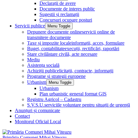
Declarații de avere
Documente de interes public
Sugestii și reclamații
Concursuri ocupare posturi
Servicii publice
Menu Toggle
Depunere documente online
servicii online de
transmitere documente
Taxe și impozite locale
informații, acces, formulare
Buget, contabilitate
execuții, rectificări, raportări
Stare civilă
stare civilă, acte necesare
Mediu
Asistența socială
Achiziții publice
licitații, contracte, informații
Programe și strategii europene
Urbanism
Menu Toggle
Urbanism
Plan urbanistic general format GIS
Registru Agricol – Cadastru
S.V.S.U.
serviciile voluntare pentru situații de urgență
Anunțuri și comunicate
Contact
Monitorul Oficial Local
Primăria Comunei Mihai Viteazu