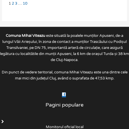
1
2
3
…
10
Comuna Mihai Viteazu
este situată la poalele munților Apuseni, de-a
lungul Văii Arieșului, în zona de contact a munților Trascăului cu Podișul
Transilvaniei, pe DN 75, importantă arteră de circulație, care asigură
legătura cu localitătile din munții Apuseni, la 6 km de orașul Turda și 38 km
de Cluj-Napoca.
Din punct de vedere teritorial, comuna Mihai Viteazu este una dintre cele
mai mici din județul Cluj, având o suprafata de 47,53 kmp.
Pagini populare
Monitorul oficial local