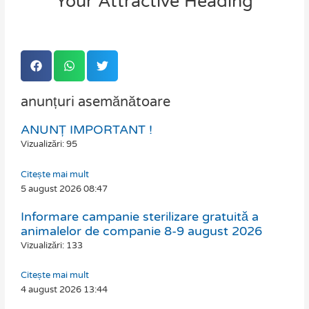
Your Attractive Heading
anunțuri asemănătoare
ANUNȚ IMPORTANT !
Page
Page
Page
Page
Vizualizări: 95
Citește mai mult
5 august 2026
08:47
Informare campanie sterilizare gratuită a
animalelor de companie 8-9 august 2026
Vizualizări: 133
Citește mai mult
4 august 2026
13:44