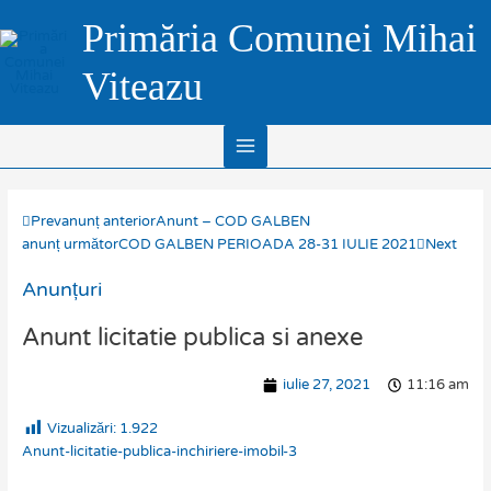
Skip
Main
Primăria Comunei Mihai
to
Menu
content
Viteazu
Prev
anunț anterior
Anunt – COD GALBEN
anunț următor
COD GALBEN PERIOADA 28-31 IULIE 2021
Next
Anunțuri
Anunt licitatie publica si anexe
iulie 27, 2021
11:16 am
Vizualizări:
1.922
Anunt-licitatie-publica-inchiriere-imobil-3