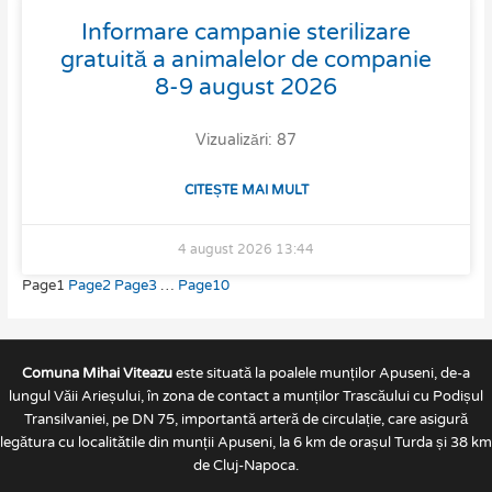
Informare campanie sterilizare
gratuită a animalelor de companie
8-9 august 2026
Vizualizări: 87
CITEȘTE MAI MULT
4 august 2026
13:44
Page
1
Page
2
Page
3
…
Page
10
Comuna Mihai Viteazu
este situată la poalele munților Apuseni, de-a
lungul Văii Arieșului, în zona de contact a munților Trascăului cu Podișul
Transilvaniei, pe DN 75, importantă arteră de circulație, care asigură
legătura cu localitătile din munții Apuseni, la 6 km de orașul Turda și 38 km
de Cluj-Napoca.