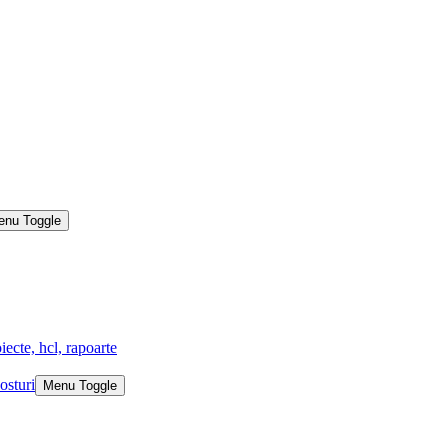
enu Toggle
iecte, hcl, rapoarte
osturi
Menu Toggle