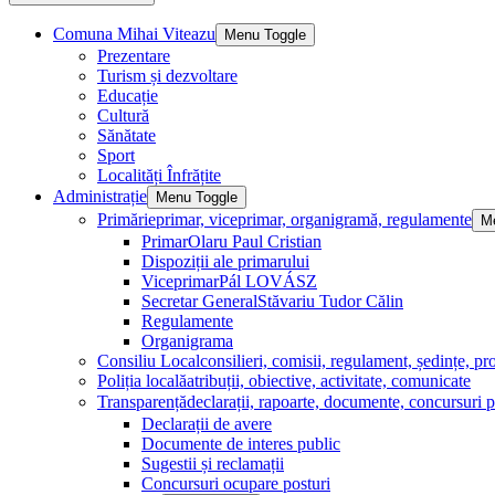
Comuna Mihai Viteazu
Menu Toggle
Prezentare
Turism și dezvoltare
Educație
Cultură
Sănătate
Sport
Localități Înfrățite
Administrație
Menu Toggle
Primărie
primar, viceprimar, organigramă, regulamente
M
Primar
Olaru Paul Cristian
Dispoziții ale primarului
Viceprimar
Pál LOVÁSZ
Secretar General
Stăvariu Tudor Călin
Regulamente
Organigrama
Consiliu Local
consilieri, comisii, regulament, ședințe, pro
Poliția locală
atribuții, obiective, activitate, comunicate
Transparență
declarații, rapoarte, documente, concursuri p
Declarații de avere
Documente de interes public
Sugestii și reclamații
Concursuri ocupare posturi