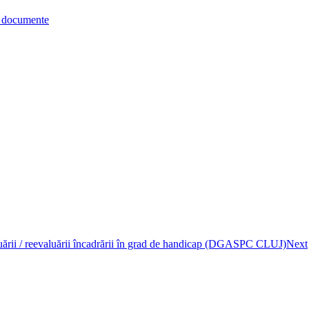
re documente
rii / reevaluării încadrării în grad de handicap (DGASPC CLUJ)
Next