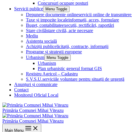
Concursuri ocupare posturi
Servicii publice
Menu Toggle
Depunere documente online
servicii online de transmite
Taxe și impozite locale
informații, acces, formulare
Buget, contabilitate
execuții, rectificări, raportări
Stare civilă
stare civilă, acte necesare
Mediu
Asistența socială
Achiziții publice
licitații, contracte, informații
Programe și strategii europene
Urbanism
Menu Toggle
Urbanism
Plan urbanistic general format GIS
Registru Agricol – Cadastru
S.V.S.U.
serviciile voluntare pentru situații de urgență
Anunțuri și comunicate
Contact
Monitorul Oficial Local
Primăria Comunei Mihai Viteazu
Primăria Comunei Mihai Viteazu
Main Menu