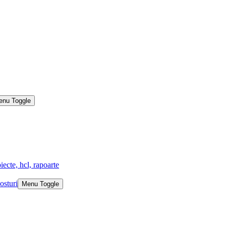
enu Toggle
iecte, hcl, rapoarte
osturi
Menu Toggle