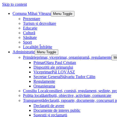
Skip to content
Comuna Mihai Viteazu
Menu Toggle
Prezentare
Turism și dezvoltare
Educație
Cultură
Sănătate
Sport
Localități Înfrățite
Administrație
Menu Toggle
Primărie
primar, viceprimar, organigramă, regulamente
M
Primar
Olaru Paul Cristian
Dispoziții ale primarului
Viceprimar
Pál LOVÁSZ
Secretar General
Stăvariu Tudor Călin
Regulamente
Organigrama
Consiliu Local
consilieri, comisii, regulament, ședințe, pro
Poliția locală
atribuții, obiective, activitate, comunicate
Transparență
declarații, rapoarte, documente, concursuri p
Declarații de avere
Documente de interes public
Sugestii și reclamații