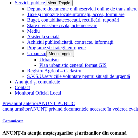
Servicii publice
Menu Toggle
Depunere documente online
servicii online de transmite
Taxe și impozite locale
informații, acces, formulare
Buget, contabilitate
execuții, rectificări, raportări
Stare civilă
stare civilă, acte necesare
Mediu
Asistența socială
Achiziții publice
licitații, contracte, informații
Programe și strategii europene
Urbanism
Menu Toggle
Urbanism
Plan urbanistic general format GIS
Registru Agricol – Cadastru
S.V.S.U.
serviciile voluntare pentru situații de urgență
Anunțuri și comunicate
Contact
Monitorul Oficial Local
Prev
anunț anterior
ANUNȚ PUBLIC
anunț următor
ANUNȚ privind documentele necesare în vederea evaluă
Comunicate
ANUNȚ-în atenția meșteșugarilor și artizanilor din comună