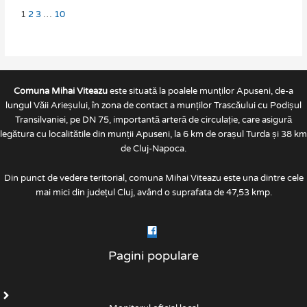
1
2
3
…
10
Comuna Mihai Viteazu
este situată la poalele munților Apuseni, de-a
lungul Văii Arieșului, în zona de contact a munților Trascăului cu Podișul
Transilvaniei, pe DN 75, importantă arteră de circulație, care asigură
legătura cu localitătile din munții Apuseni, la 6 km de orașul Turda și 38 km
de Cluj-Napoca.
Din punct de vedere teritorial, comuna Mihai Viteazu este una dintre cele
mai mici din județul Cluj, având o suprafata de 47,53 kmp.
Pagini populare