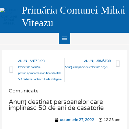
Skip
Main
Primăria Comunei Mihai
to
Menu
content
Viteazu
Prev
N
ANUNȚ ANTERIOR
ANUNȚ URMĂTOR
Proiect de hotărâre
Anunț-campanie de colectare deșeuri vegetale
privind aprobarea modificării tarifelor pentru serviciile prestate de Supercom
S.A. în baza Contractului de delegare
Comunicate
Anunț destinat persoanelor care
implinesc 50 de ani de casatorie
octombrie 27, 2022
12:23 pm