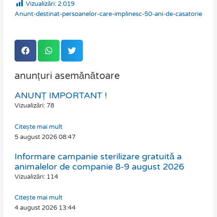
Vizualizări:
2.019
Anunt-destinat-persoanelor-care-implinesc-50-ani-de-casatorie
anunțuri asemănătoare
ANUNȚ IMPORTANT !
Page
Page
Page
Page
Vizualizări: 78
Citește mai mult
5 august 2026
08:47
Informare campanie sterilizare gratuită a
animalelor de companie 8-9 august 2026
Vizualizări: 114
Citește mai mult
4 august 2026
13:44