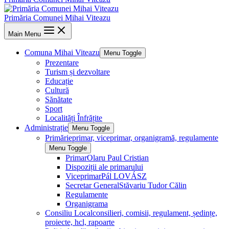
Primăria Comunei Mihai Viteazu
Main Menu
Comuna Mihai Viteazu
Menu Toggle
Prezentare
Turism și dezvoltare
Educație
Cultură
Sănătate
Sport
Localități Înfrățite
Administrație
Menu Toggle
Primărie
primar, viceprimar, organigramă, regulamente
Menu Toggle
Primar
Olaru Paul Cristian
Dispoziții ale primarului
Viceprimar
Pál LOVÁSZ
Secretar General
Stăvariu Tudor Călin
Regulamente
Organigrama
Consiliu Local
consilieri, comisii, regulament, ședințe,
proiecte, hcl, rapoarte