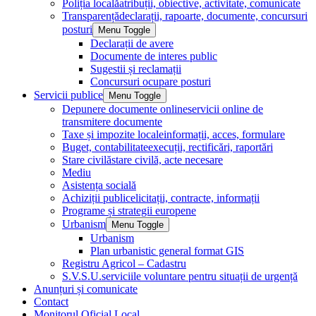
Poliția locală
atribuții, obiective, activitate, comunicate
Transparență
declarații, rapoarte, documente, concursuri
posturi
Menu Toggle
Declarații de avere
Documente de interes public
Sugestii și reclamații
Concursuri ocupare posturi
Servicii publice
Menu Toggle
Depunere documente online
servicii online de
transmitere documente
Taxe și impozite locale
informații, acces, formulare
Buget, contabilitate
execuții, rectificări, raportări
Stare civilă
stare civilă, acte necesare
Mediu
Asistența socială
Achiziții publice
licitații, contracte, informații
Programe și strategii europene
Urbanism
Menu Toggle
Urbanism
Plan urbanistic general format GIS
Registru Agricol – Cadastru
S.V.S.U.
serviciile voluntare pentru situații de urgență
Anunțuri și comunicate
Contact
Monitorul Oficial Local