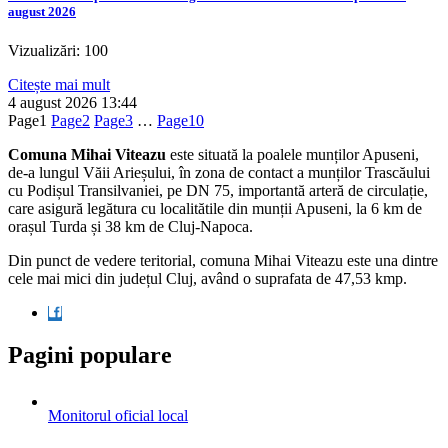
august 2026
Vizualizări: 100
Citește mai mult
4 august 2026
13:44
Page
1
Page
2
Page
3
…
Page
10
Comuna Mihai Viteazu
este situată la poalele munților Apuseni,
de-a lungul Văii Arieșului, în zona de contact a munților Trascăului
cu Podișul Transilvaniei, pe DN 75, importantă arteră de circulație,
care asigură legătura cu localitătile din munții Apuseni, la 6 km de
orașul Turda și 38 km de Cluj-Napoca.
Din punct de vedere teritorial, comuna Mihai Viteazu este una dintre
cele mai mici din județul Cluj, având o suprafata de 47,53 kmp.
Pagini populare
Monitorul oficial local