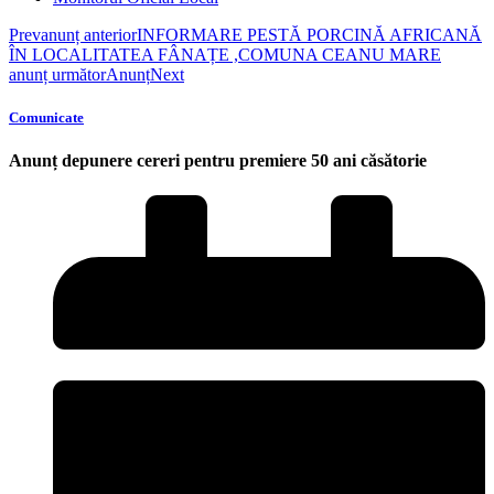
Prev
anunț anterior
INFORMARE PESTĂ PORCINĂ AFRICANĂ
ÎN LOCALITATEA FÂNAȚE ,COMUNA CEANU MARE
anunț următor
Anunț
Next
Comunicate
Anunț depunere cereri pentru premiere 50 ani căsătorie