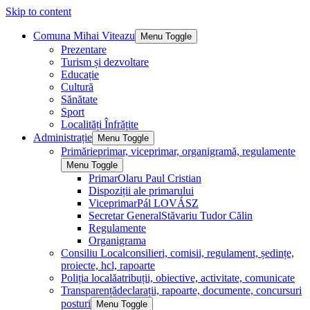
Skip to content
Comuna Mihai Viteazu
Menu Toggle
Prezentare
Turism și dezvoltare
Educație
Cultură
Sănătate
Sport
Localități Înfrățite
Administrație
Menu Toggle
Primărie
primar, viceprimar, organigramă, regulamente
Menu Toggle
Primar
Olaru Paul Cristian
Dispoziții ale primarului
Viceprimar
Pál LOVÁSZ
Secretar General
Stăvariu Tudor Călin
Regulamente
Organigrama
Consiliu Local
consilieri, comisii, regulament, ședințe,
proiecte, hcl, rapoarte
Poliția locală
atribuții, obiective, activitate, comunicate
Transparență
declarații, rapoarte, documente, concursuri
posturi
Menu Toggle