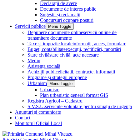
Declarații de avere
Documente de interes public
Sugestii și reclamații
Concursuri ocupare posturi
Servicii publice
Menu Toggle
Depunere documente online
servicii online de
transmitere documente
Taxe și impozite locale
informații, acces, formulare
Buget, contabilitate
execuții, rectificări, raportări
Stare civilă
stare civilă, acte necesare
Mediu
Asistența socială
Achiziții publice
licitații, contracte, informații
Programe și strategii europene
Urbanism
Menu Toggle
Urbanism
Plan urbanistic general format GIS
Registru Agricol – Cadastru
S.V.S.U.
serviciile voluntare pentru situații de urgență
Anunțuri și comunicate
Contact
Monitorul Oficial Local
Primăria Comunei Mihai Viteazu