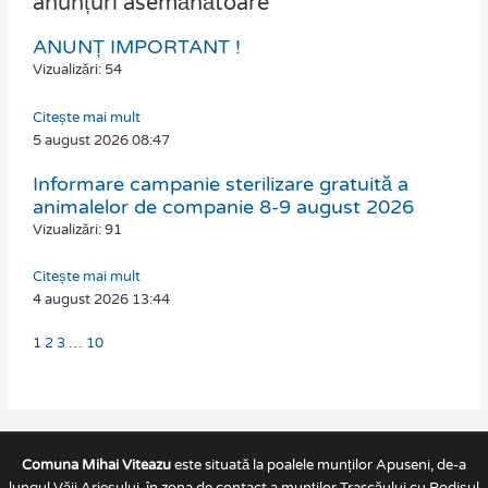
anunțuri asemănătoare
ANUNȚ IMPORTANT !
Page
Page
Page
Page
Vizualizări: 54
Citește mai mult
5 august 2026
08:47
Informare campanie sterilizare gratuită a
animalelor de companie 8-9 august 2026
Vizualizări: 91
Citește mai mult
4 august 2026
13:44
1
2
3
…
10
Comuna Mihai Viteazu
este situată la poalele munților Apuseni, de-a
lungul Văii Arieșului, în zona de contact a munților Trascăului cu Podișul