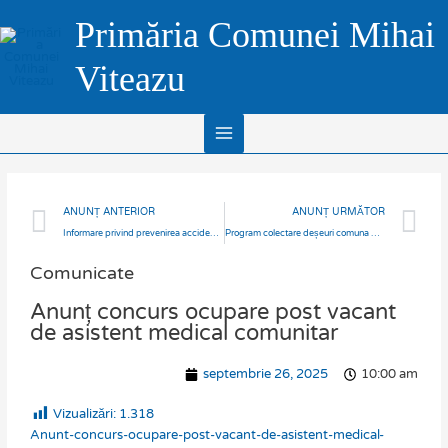
Skip
Main
Primăria Comunei Mihai
to
Menu
content
Viteazu
Prev
N
ANUNȚ ANTERIOR
ANUNȚ URMĂTOR
Informare privind prevenirea accidentelor rutiere
Program colectare deșeuri comuna Mihai Viteazu, Octombrie-Decembrie 2025
Comunicate
Anunț concurs ocupare post vacant
de asistent medical comunitar
septembrie 26, 2025
10:00 am
Vizualizări:
1.318
Anunt-concurs-ocupare-post-vacant-de-asistent-medical-