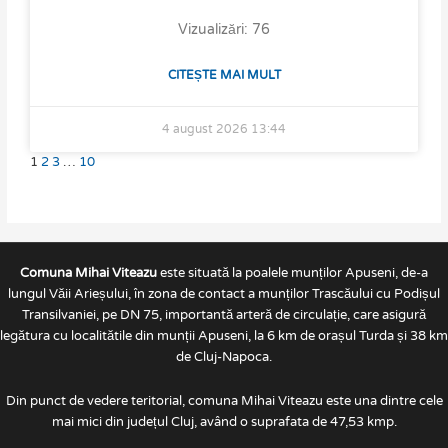
Vizualizări: 76
CITEȘTE MAI MULT
4 august 2026
13:44
1
2
3
…
10
Comuna Mihai Viteazu
este situată la poalele munților Apuseni, de-a
lungul Văii Arieșului, în zona de contact a munților Trascăului cu Podișul
Transilvaniei, pe DN 75, importantă arteră de circulație, care asigură
legătura cu localitătile din munții Apuseni, la 6 km de orașul Turda și 38 km
de Cluj-Napoca.
Din punct de vedere teritorial, comuna Mihai Viteazu este una dintre cele
mai mici din județul Cluj, având o suprafata de 47,53 kmp.