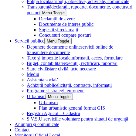
Poliția locală
atribuții, obiective, activitate, comunicate
Transparență
declarații, rapoarte, documente, concursuri
posturi
Menu Toggle
Declarații de avere
Documente de interes public
Sugestii și reclamații
Concursuri ocupare posturi
Servicii publice
Menu Toggle
Depunere documente online
servicii online de
transmitere documente
Taxe și impozite locale
informații, acces, formulare
Buget, contabilitate
execuții, rectificări, raportări
Stare civilă
stare civilă, acte necesare
Mediu
Asistența socială
Achiziții publice
licitații, contracte, informații
Programe și strategii europene
Urbanism
Menu Toggle
Urbanism
Plan urbanistic general format GIS
Registru Agricol – Cadastru
S.V.S.U.
serviciile voluntare pentru situații de urgență
Anunțuri și comunicate
Contact
Monitorul Oficial Local