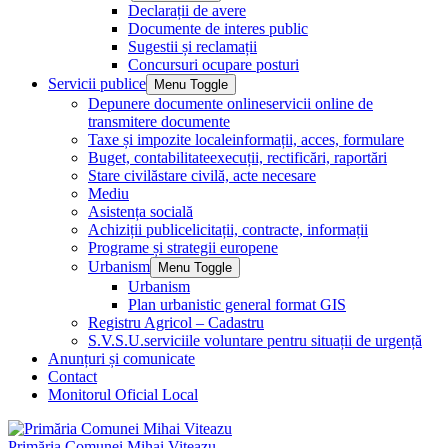
Declarații de avere
Documente de interes public
Sugestii și reclamații
Concursuri ocupare posturi
Servicii publice
Menu Toggle
Depunere documente online
servicii online de
transmitere documente
Taxe și impozite locale
informații, acces, formulare
Buget, contabilitate
execuții, rectificări, raportări
Stare civilă
stare civilă, acte necesare
Mediu
Asistența socială
Achiziții publice
licitații, contracte, informații
Programe și strategii europene
Urbanism
Menu Toggle
Urbanism
Plan urbanistic general format GIS
Registru Agricol – Cadastru
S.V.S.U.
serviciile voluntare pentru situații de urgență
Anunțuri și comunicate
Contact
Monitorul Oficial Local
Primăria Comunei Mihai Viteazu