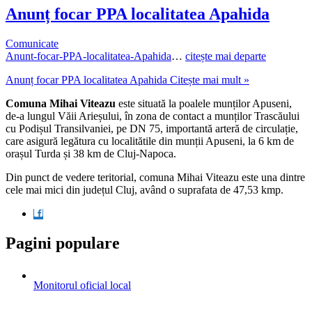
Anunț focar PPA localitatea Apahida
Comunicate
Anunt-focar-PPA-localitatea-Apahida
…
citește mai departe
Anunț focar PPA localitatea Apahida
Citește mai mult »
Comuna Mihai Viteazu
este situată la poalele munților Apuseni,
de-a lungul Văii Arieșului, în zona de contact a munților Trascăului
cu Podișul Transilvaniei, pe DN 75, importantă arteră de circulație,
care asigură legătura cu localitătile din munții Apuseni, la 6 km de
orașul Turda și 38 km de Cluj-Napoca.
Din punct de vedere teritorial, comuna Mihai Viteazu este una dintre
cele mai mici din județul Cluj, având o suprafata de 47,53 kmp.
Pagini populare
Monitorul oficial local