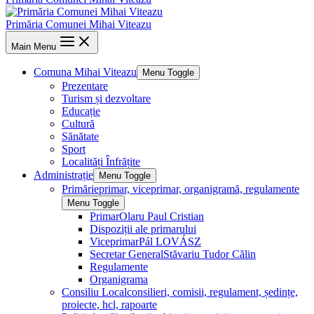
Primăria Comunei Mihai Viteazu
Main Menu
Comuna Mihai Viteazu
Menu Toggle
Prezentare
Turism și dezvoltare
Educație
Cultură
Sănătate
Sport
Localități Înfrățite
Administrație
Menu Toggle
Primărie
primar, viceprimar, organigramă, regulamente
Menu Toggle
Primar
Olaru Paul Cristian
Dispoziții ale primarului
Viceprimar
Pál LOVÁSZ
Secretar General
Stăvariu Tudor Călin
Regulamente
Organigrama
Consiliu Local
consilieri, comisii, regulament, ședințe,
proiecte, hcl, rapoarte