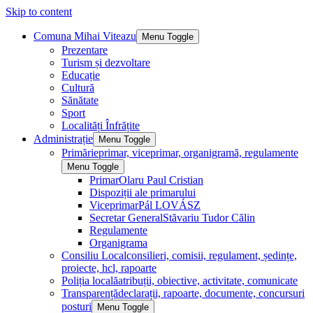
Skip to content
Comuna Mihai Viteazu
Menu Toggle
Prezentare
Turism și dezvoltare
Educație
Cultură
Sănătate
Sport
Localități Înfrățite
Administrație
Menu Toggle
Primărie
primar, viceprimar, organigramă, regulamente
Menu Toggle
Primar
Olaru Paul Cristian
Dispoziții ale primarului
Viceprimar
Pál LOVÁSZ
Secretar General
Stăvariu Tudor Călin
Regulamente
Organigrama
Consiliu Local
consilieri, comisii, regulament, ședințe,
proiecte, hcl, rapoarte
Poliția locală
atribuții, obiective, activitate, comunicate
Transparență
declarații, rapoarte, documente, concursuri
posturi
Menu Toggle