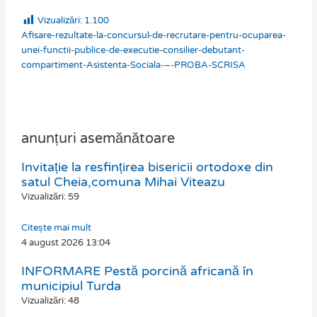
Vizualizări:
1.100
Afisare-rezultate-la-concursul-de-recrutare-pentru-ocuparea-
unei-functii-publice-de-executie-consilier-debutant-
compartiment-Asistenta-Sociala-–-PROBA-SCRISA
anunțuri asemănătoare
Invitație la resfințirea bisericii ortodoxe din
Page
Page
Page
Page
Page
satul Cheia,comuna Mihai Viteazu
Vizualizări: 59
Citește mai mult
4 august 2026
13:04
INFORMARE Pestă porcină africană în
municipiul Turda
Vizualizări: 48