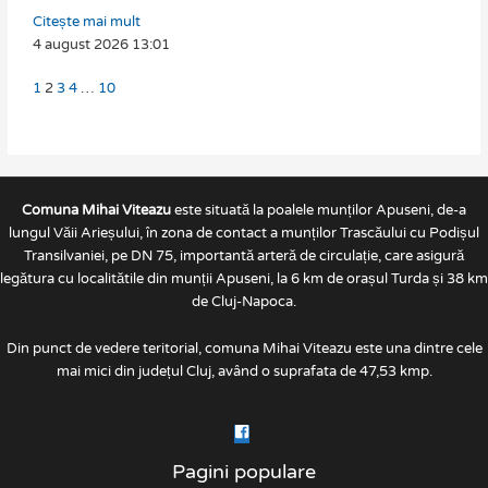
Citește mai mult
4 august 2026
13:01
1
2
3
4
…
10
Comuna Mihai Viteazu
este situată la poalele munților Apuseni, de-a
lungul Văii Arieșului, în zona de contact a munților Trascăului cu Podișul
Transilvaniei, pe DN 75, importantă arteră de circulație, care asigură
legătura cu localitătile din munții Apuseni, la 6 km de orașul Turda și 38 km
de Cluj-Napoca.
Din punct de vedere teritorial, comuna Mihai Viteazu este una dintre cele
mai mici din județul Cluj, având o suprafata de 47,53 kmp.
Pagini populare