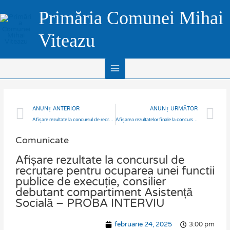
Skip
Main
Primăria Comunei Mihai
to
Menu
content
Viteazu
Prev
N
ANUNȚ ANTERIOR
ANUNȚ URMĂTOR
Afișare rezultate la concursul de recrutare pentru ocuparea unei functii publice de execuție, consilier debutant compartiment Asistență Socială – PROBA SCRISĂ
Afișarea rezultatelor finale la concursul de recrutare pentru ocuparea unui post pe funcție publică de execuție, consilier debutant, compartiment Asistență Socială
Comunicate
Afișare rezultate la concursul de
recrutare pentru ocuparea unei functii
publice de execuție, consilier
debutant compartiment Asistență
Socială – PROBA INTERVIU
februarie 24, 2025
3:00 pm