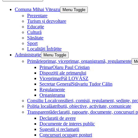
Comuna Mihai Viteazu
Menu Toggle
Prezentare
Turism și dezvoltare
Educație
Cultură
Sănătate
Sport
Localități Înfrățite
Administrație
Menu Toggle
Primărie
primar, viceprimar, organigramă, regulamente
M
Primar
Olaru Paul Cristian
Dispoziții ale primarului
Viceprimar
Pál LOVÁSZ
Secretar General
Stăvariu Tudor Călin
Regulamente
Organigrama
Consiliu Local
consilieri, comisii, regulament, ședințe, pro
Poliția locală
atribuții, obiective, activitate, comunicate
Transparență
declarații, rapoarte, documente, concursuri p
Declarații de avere
Documente de interes public
Sugestii și reclamații
Concursuri ocupare posturi