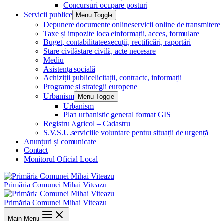
Concursuri ocupare posturi
Servicii publice
Menu Toggle
Depunere documente online
servicii online de transmite
Taxe și impozite locale
informații, acces, formulare
Buget, contabilitate
execuții, rectificări, raportări
Stare civilă
stare civilă, acte necesare
Mediu
Asistența socială
Achiziții publice
licitații, contracte, informații
Programe și strategii europene
Urbanism
Menu Toggle
Urbanism
Plan urbanistic general format GIS
Registru Agricol – Cadastru
S.V.S.U.
serviciile voluntare pentru situații de urgență
Anunțuri și comunicate
Contact
Monitorul Oficial Local
Primăria Comunei Mihai Viteazu
Primăria Comunei Mihai Viteazu
Main Menu