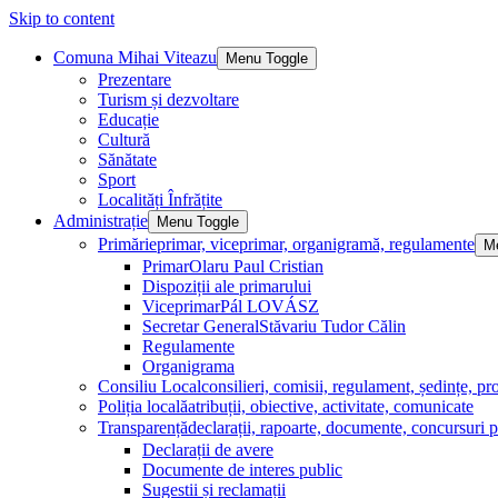
Skip to content
Comuna Mihai Viteazu
Menu Toggle
Prezentare
Turism și dezvoltare
Educație
Cultură
Sănătate
Sport
Localități Înfrățite
Administrație
Menu Toggle
Primărie
primar, viceprimar, organigramă, regulamente
M
Primar
Olaru Paul Cristian
Dispoziții ale primarului
Viceprimar
Pál LOVÁSZ
Secretar General
Stăvariu Tudor Călin
Regulamente
Organigrama
Consiliu Local
consilieri, comisii, regulament, ședințe, pro
Poliția locală
atribuții, obiective, activitate, comunicate
Transparență
declarații, rapoarte, documente, concursuri p
Declarații de avere
Documente de interes public
Sugestii și reclamații