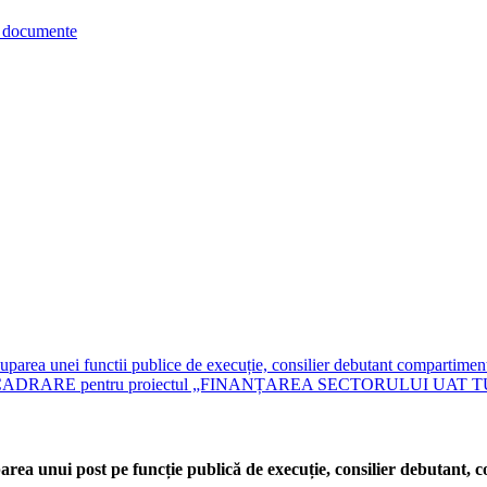
re documente
 ocuparea unei functii publice de execuție, consilier debutant compar
DRARE pentru proiectul „FINANȚAREA SECTORULUI UAT T
parea unui post pe funcție publică de execuție, consilier debutant,