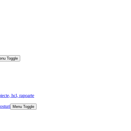
enu Toggle
iecte, hcl, rapoarte
osturi
Menu Toggle