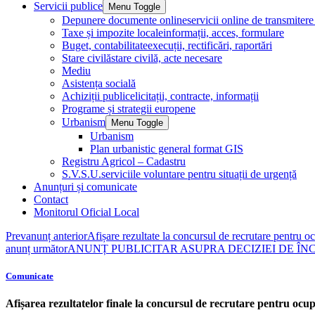
Servicii publice
Menu Toggle
Depunere documente online
servicii online de transmite
Taxe și impozite locale
informații, acces, formulare
Buget, contabilitate
execuții, rectificări, raportări
Stare civilă
stare civilă, acte necesare
Mediu
Asistența socială
Achiziții publice
licitații, contracte, informații
Programe și strategii europene
Urbanism
Menu Toggle
Urbanism
Plan urbanistic general format GIS
Registru Agricol – Cadastru
S.V.S.U.
serviciile voluntare pentru situații de urgență
Anunțuri și comunicate
Contact
Monitorul Oficial Local
Prev
anunț anterior
Afișare rezultate la concursul de recrutare pentru
anunț următor
ANUNȚ PUBLICITAR ASUPRA DECIZIEI DE ÎNCA
Comunicate
Afișarea rezultatelor finale la concursul de recrutare pentru ocu