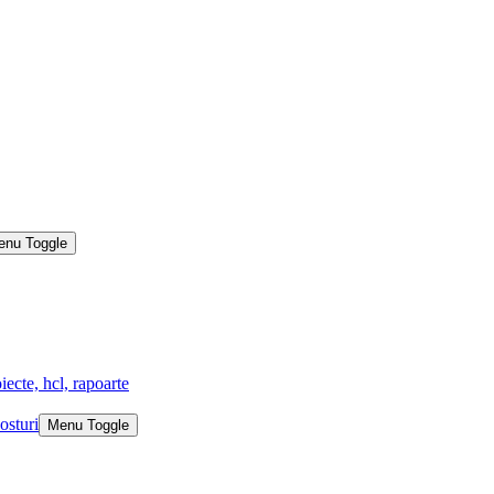
enu Toggle
iecte, hcl, rapoarte
osturi
Menu Toggle