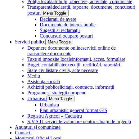
Poliția locală
atribuții, obiective, activitate, comunicate
Transparență
declarații, rapoarte, documente, concursuri
posturi
Menu Toggle
Declarații de avere
Documente de interes public
Sugestii și reclamații
Concursuri ocupare posturi
Servicii publice
Menu Toggle
Depunere documente online
servicii online de
transmitere documente
Taxe și impozite locale
informații, acces, formulare
Buget, contabilitate
execuții, rectificări, raportări
Stare civilă
stare civilă, acte necesare
Mediu
Asistența socială
Achiziții publice
licitații, contracte, informații
Programe și strategii europene
Urbanism
Menu Toggle
Urbanism
Plan urbanistic general format GIS
Registru Agricol – Cadastru
S.V.S.U.
serviciile voluntare pentru situații de urgență
Anunțuri și comunicate
Contact
Monitorul Oficial Local