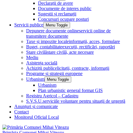
Declarații de avere
Documente de interes public
Sugestii și reclamații
Concursuri ocupare posturi
Servicii publice
Menu Toggle
Depunere documente online
servicii online de
transmitere documente
Taxe și impozite locale
informații, acces, formulare
Buget, contabilitate
execuții, rectificări, raportări
Stare civilă
stare civilă, acte necesare
Mediu
Asistența socială
Achiziții publice
licitații, contracte, informații
Programe și strategii europene
Urbanism
Menu Toggle
Urbanism
Plan urbanistic general format GIS
Registru Agricol – Cadastru
S.V.S.U.
serviciile voluntare pentru situații de urgență
Anunțuri și comunicate
Contact
Monitorul Oficial Local
Primăria Comunei Mihai Viteazu