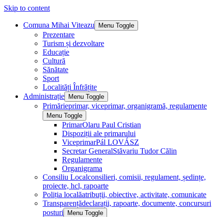
Skip to content
Comuna Mihai Viteazu
Menu Toggle
Prezentare
Turism și dezvoltare
Educație
Cultură
Sănătate
Sport
Localități Înfrățite
Administrație
Menu Toggle
Primărie
primar, viceprimar, organigramă, regulamente
Menu Toggle
Primar
Olaru Paul Cristian
Dispoziții ale primarului
Viceprimar
Pál LOVÁSZ
Secretar General
Stăvariu Tudor Călin
Regulamente
Organigrama
Consiliu Local
consilieri, comisii, regulament, ședințe,
proiecte, hcl, rapoarte
Poliția locală
atribuții, obiective, activitate, comunicate
Transparență
declarații, rapoarte, documente, concursuri
posturi
Menu Toggle