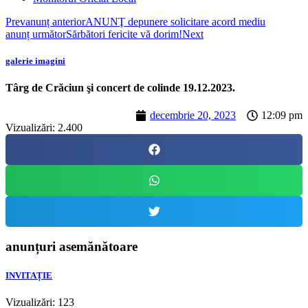
Prev
anunț anterior
ANUNŢ depunere solicitare acord mediu
anunț următor
Sărbători fericite vă dorim!
Next
galerie imagini
Târg de Crăciun şi concert de colinde 19.12.2023.
decembrie 20, 2023
12:09 pm
Vizualizări:
2.400
anunțuri asemănătoare
INVITAȚIE
Vizualizări: 123