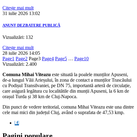
Citește mai mult
31 iulie 2026
13:02
ANUNȚ DEZBATERE PUBLICĂ
Vizualizări: 132
Citește mai mult
28 iulie 2026
14:05
Page
1
Page
2
Page
3
Page
4
Page
5
…
Page
10
Vizualizări:
2.400
Comuna Mihai Viteazu
este situată la poalele munților Apuseni,
de-a lungul Văii Arieșului, în zona de contact a munților Trascăului
cu Podișul Transilvaniei, pe DN 75, importantă arteră de circulație,
care asigură legătura cu localitătile din munții Apuseni, la 6 km de
orașul Turda și 38 km de Cluj-Napoca.
Din punct de vedere teritorial, comuna Mihai Viteazu este una dintre
cele mai mici din județul Cluj, având o suprafata de 47,53 kmp.
Pagini populare