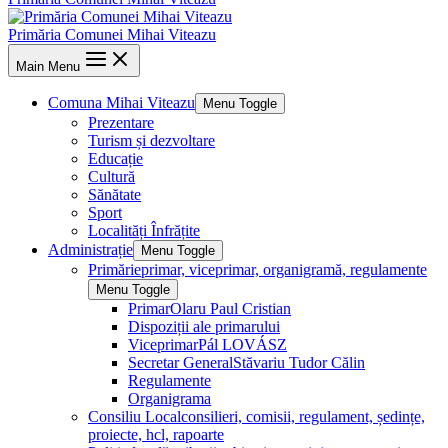
Primăria Comunei Mihai Viteazu
Main Menu
Comuna Mihai Viteazu
Menu Toggle
Prezentare
Turism și dezvoltare
Educație
Cultură
Sănătate
Sport
Localități Înfrățite
Administrație
Menu Toggle
Primărie
primar, viceprimar, organigramă, regulamente
Menu Toggle
Primar
Olaru Paul Cristian
Dispoziții ale primarului
Viceprimar
Pál LOVÁSZ
Secretar General
Stăvariu Tudor Călin
Regulamente
Organigrama
Consiliu Local
consilieri, comisii, regulament, ședințe,
proiecte, hcl, rapoarte