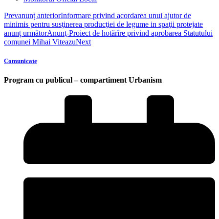
Prev
anunț anterior
Informare privind acordarea unui ajutor de
minimis pentru susţinerea producţiei de legume in spaţii protejate
anunț următor
Anunţ-Proiect de hotărîre privind aprobarea Statutului
comunei Mihai Viteazu
Next
Comunicate
Program cu publicul – compartiment Urbanism