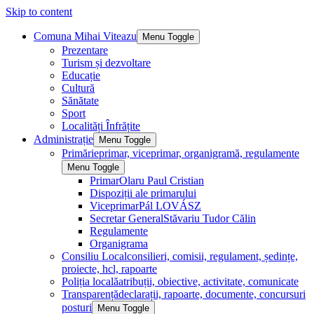
Skip to content
Comuna Mihai Viteazu
Menu Toggle
Prezentare
Turism și dezvoltare
Educație
Cultură
Sănătate
Sport
Localități Înfrățite
Administrație
Menu Toggle
Primărie
primar, viceprimar, organigramă, regulamente
Menu Toggle
Primar
Olaru Paul Cristian
Dispoziții ale primarului
Viceprimar
Pál LOVÁSZ
Secretar General
Stăvariu Tudor Călin
Regulamente
Organigrama
Consiliu Local
consilieri, comisii, regulament, ședințe,
proiecte, hcl, rapoarte
Poliția locală
atribuții, obiective, activitate, comunicate
Transparență
declarații, rapoarte, documente, concursuri
posturi
Menu Toggle