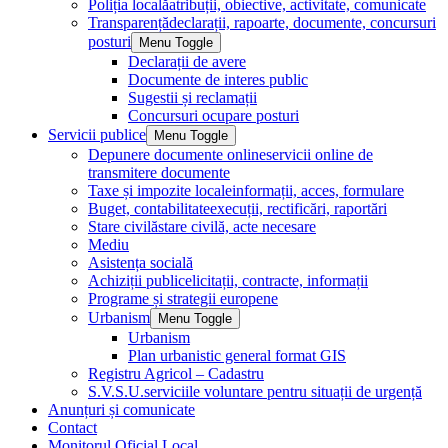
Poliția locală
atribuții, obiective, activitate, comunicate
Transparență
declarații, rapoarte, documente, concursuri
posturi
Menu Toggle
Declarații de avere
Documente de interes public
Sugestii și reclamații
Concursuri ocupare posturi
Servicii publice
Menu Toggle
Depunere documente online
servicii online de
transmitere documente
Taxe și impozite locale
informații, acces, formulare
Buget, contabilitate
execuții, rectificări, raportări
Stare civilă
stare civilă, acte necesare
Mediu
Asistența socială
Achiziții publice
licitații, contracte, informații
Programe și strategii europene
Urbanism
Menu Toggle
Urbanism
Plan urbanistic general format GIS
Registru Agricol – Cadastru
S.V.S.U.
serviciile voluntare pentru situații de urgență
Anunțuri și comunicate
Contact
Monitorul Oficial Local