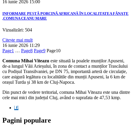
16 iunie 2026
15:00
INFORMARE PESTĂ PORCINĂ AFRICANĂ ÎN LOCALITATEA FÂNAȚE
,COMUNA CEANU MARE
Vizualizări: 504
Citește mai mult
16 iunie 2026
11:29
Page
1
…
Page
8
Page
9
Page
10
Comuna Mihai Viteazu
este situată la poalele munților Apuseni,
de-a lungul Văii Arieșului, în zona de contact a munților Trascăului
cu Podișul Transilvaniei, pe DN 75, importantă arteră de circulație,
care asigură legătura cu localitătile din munții Apuseni, la 6 km de
orașul Turda și 38 km de Cluj-Napoca.
Din punct de vedere teritorial, comuna Mihai Viteazu este una dintre
cele mai mici din județul Cluj, având o suprafata de 47,53 kmp.
Pagini populare