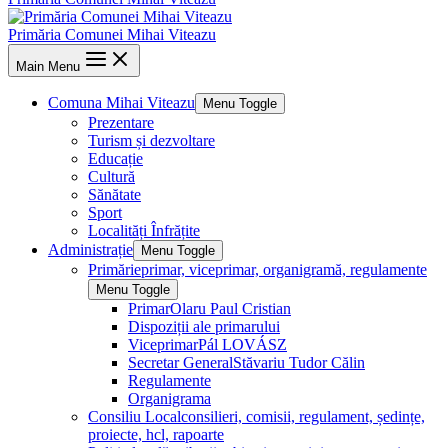
Primăria Comunei Mihai Viteazu
Main Menu
Comuna Mihai Viteazu
Menu Toggle
Prezentare
Turism și dezvoltare
Educație
Cultură
Sănătate
Sport
Localități Înfrățite
Administrație
Menu Toggle
Primărie
primar, viceprimar, organigramă, regulamente
Menu Toggle
Primar
Olaru Paul Cristian
Dispoziții ale primarului
Viceprimar
Pál LOVÁSZ
Secretar General
Stăvariu Tudor Călin
Regulamente
Organigrama
Consiliu Local
consilieri, comisii, regulament, ședințe,
proiecte, hcl, rapoarte