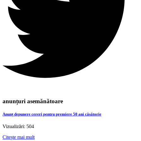
anunțuri asemănătoare
Anunț depunere cereri pentru premiere 50 ani căsătorie
Vizualizări: 504
Citește mai mult