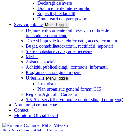
Declarații de avere
Documente de interes public
Sugestii și reclamații
Concursuri ocupare posturi
Servicii publice
Menu Toggle
Depunere documente online
servicii online de
transmitere documente
Taxe și impozite locale
informații, acces, formulare
Buget, contabilitate
execuții, rectificări, raportări
Stare civilă
stare civilă, acte necesare
Mediu
Asistența socială
Achiziții publice
licitații, contracte, informații
Programe și strategii europene
Urbanism
Menu Toggle
Urbanism
Plan urbanistic general format GIS
Registru Agricol – Cadastru
S.V.S.U.
serviciile voluntare pentru situații de urgență
Anunțuri și comunicate
Contact
Monitorul Oficial Local
Primăria Comunei Mihai Viteazu