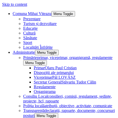
Skip to content
Comuna Mihai Viteazu
Menu Toggle
Prezentare
Turism și dezvoltare
Educație
Cultură
Sănătate
Sport
Localități Înfrățite
Administrație
Menu Toggle
Primărie
primar, viceprimar, organigramă, regulamente
Menu Toggle
Primar
Olaru Paul Cristian
Dispoziții ale primarului
Viceprimar
Pál LOVÁSZ
Secretar General
Stăvariu Tudor Călin
Regulamente
Organigrama
Consiliu Local
consilieri, comisii, regulament, ședințe,
proiecte, hcl, rapoarte
Poliția locală
atribuții, obiective, activitate, comunicate
Transparență
declarații, rapoarte, documente, concursuri
posturi
Menu Toggle