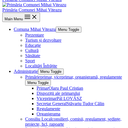
Primăria Comunei Mihai Viteazu
Main Menu
Comuna Mihai Viteazu
Menu Toggle
Prezentare
Turism și dezvoltare
Educație
Cultură
Sănătate
Sport
Localități Înfrățite
Administrație
Menu Toggle
Primărie
primar, viceprimar, organigramă, regulamente
Menu Toggle
Primar
Olaru Paul Cristian
Dispoziții ale primarului
Viceprimar
Pál LOVÁSZ
Secretar General
Stăvariu Tudor Călin
Regulamente
Organigrama
Consiliu Local
consilieri, comisii, regulament, ședințe,
proiecte, hcl, rapoarte