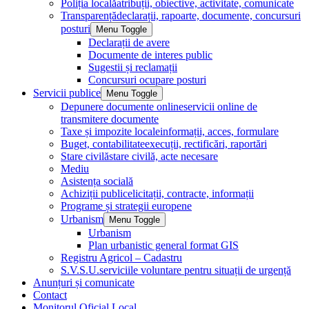
Poliția locală
atribuții, obiective, activitate, comunicate
Transparență
declarații, rapoarte, documente, concursuri
posturi
Menu Toggle
Declarații de avere
Documente de interes public
Sugestii și reclamații
Concursuri ocupare posturi
Servicii publice
Menu Toggle
Depunere documente online
servicii online de
transmitere documente
Taxe și impozite locale
informații, acces, formulare
Buget, contabilitate
execuții, rectificări, raportări
Stare civilă
stare civilă, acte necesare
Mediu
Asistența socială
Achiziții publice
licitații, contracte, informații
Programe și strategii europene
Urbanism
Menu Toggle
Urbanism
Plan urbanistic general format GIS
Registru Agricol – Cadastru
S.V.S.U.
serviciile voluntare pentru situații de urgență
Anunțuri și comunicate
Contact
Monitorul Oficial Local