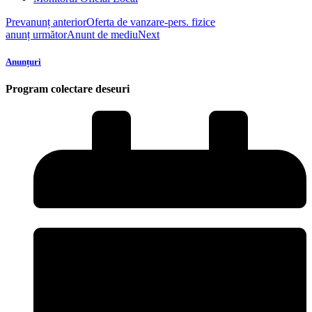
Prev
anunț anterior
Oferta de vanzare-pers. fizice
anunț următor
Anunt de mediu
Next
Anunțuri
Program colectare deseuri