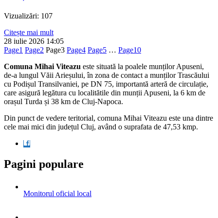
Vizualizări: 107
Citește mai mult
28 iulie 2026
14:05
Page
1
Page
2
Page
3
Page
4
Page
5
…
Page
10
Comuna Mihai Viteazu
este situată la poalele munților Apuseni,
de-a lungul Văii Arieșului, în zona de contact a munților Trascăului
cu Podișul Transilvaniei, pe DN 75, importantă arteră de circulație,
care asigură legătura cu localitătile din munții Apuseni, la 6 km de
orașul Turda și 38 km de Cluj-Napoca.
Din punct de vedere teritorial, comuna Mihai Viteazu este una dintre
cele mai mici din județul Cluj, având o suprafata de 47,53 kmp.
Pagini populare
Monitorul oficial local