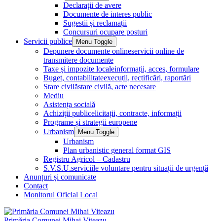
Declarații de avere
Documente de interes public
Sugestii și reclamații
Concursuri ocupare posturi
Servicii publice
Menu Toggle
Depunere documente online
servicii online de
transmitere documente
Taxe și impozite locale
informații, acces, formulare
Buget, contabilitate
execuții, rectificări, raportări
Stare civilă
stare civilă, acte necesare
Mediu
Asistența socială
Achiziții publice
licitații, contracte, informații
Programe și strategii europene
Urbanism
Menu Toggle
Urbanism
Plan urbanistic general format GIS
Registru Agricol – Cadastru
S.V.S.U.
serviciile voluntare pentru situații de urgență
Anunțuri și comunicate
Contact
Monitorul Oficial Local
Primăria Comunei Mihai Viteazu