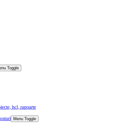
enu Toggle
iecte, hcl, rapoarte
osturi
Menu Toggle