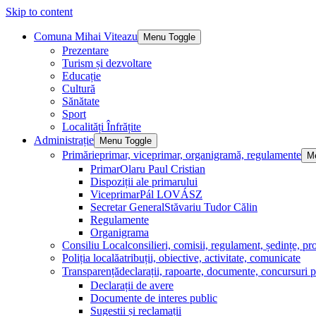
Skip to content
Comuna Mihai Viteazu
Menu Toggle
Prezentare
Turism și dezvoltare
Educație
Cultură
Sănătate
Sport
Localități Înfrățite
Administrație
Menu Toggle
Primărie
primar, viceprimar, organigramă, regulamente
M
Primar
Olaru Paul Cristian
Dispoziții ale primarului
Viceprimar
Pál LOVÁSZ
Secretar General
Stăvariu Tudor Călin
Regulamente
Organigrama
Consiliu Local
consilieri, comisii, regulament, ședințe, pro
Poliția locală
atribuții, obiective, activitate, comunicate
Transparență
declarații, rapoarte, documente, concursuri p
Declarații de avere
Documente de interes public
Sugestii și reclamații