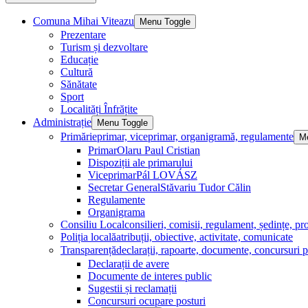
Comuna Mihai Viteazu
Menu Toggle
Prezentare
Turism și dezvoltare
Educație
Cultură
Sănătate
Sport
Localități Înfrățite
Administrație
Menu Toggle
Primărie
primar, viceprimar, organigramă, regulamente
M
Primar
Olaru Paul Cristian
Dispoziții ale primarului
Viceprimar
Pál LOVÁSZ
Secretar General
Stăvariu Tudor Călin
Regulamente
Organigrama
Consiliu Local
consilieri, comisii, regulament, ședințe, pro
Poliția locală
atribuții, obiective, activitate, comunicate
Transparență
declarații, rapoarte, documente, concursuri p
Declarații de avere
Documente de interes public
Sugestii și reclamații
Concursuri ocupare posturi