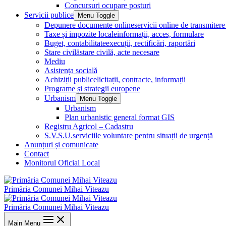
Concursuri ocupare posturi
Servicii publice
Menu Toggle
Depunere documente online
servicii online de transmite
Taxe și impozite locale
informații, acces, formulare
Buget, contabilitate
execuții, rectificări, raportări
Stare civilă
stare civilă, acte necesare
Mediu
Asistența socială
Achiziții publice
licitații, contracte, informații
Programe și strategii europene
Urbanism
Menu Toggle
Urbanism
Plan urbanistic general format GIS
Registru Agricol – Cadastru
S.V.S.U.
serviciile voluntare pentru situații de urgență
Anunțuri și comunicate
Contact
Monitorul Oficial Local
Primăria Comunei Mihai Viteazu
Primăria Comunei Mihai Viteazu
Main Menu