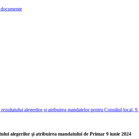
re documente
 rezultatului alegerilor şi atribuirea mandatelor pentru Consiliul local, 9
tului alegerilor şi atribuirea mandatului de Primar 9 iunie 2024