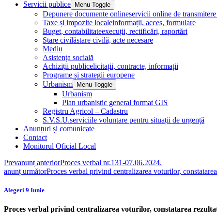
Servicii publice
Menu Toggle
Depunere documente online
servicii online de transmite
Taxe și impozite locale
informații, acces, formulare
Buget, contabilitate
execuții, rectificări, raportări
Stare civilă
stare civilă, acte necesare
Mediu
Asistența socială
Achiziții publice
licitații, contracte, informații
Programe și strategii europene
Urbanism
Menu Toggle
Urbanism
Plan urbanistic general format GIS
Registru Agricol – Cadastru
S.V.S.U.
serviciile voluntare pentru situații de urgență
Anunțuri și comunicate
Contact
Monitorul Oficial Local
Prev
anunț anterior
Proces verbal nr.131-07.06.2024.
anunț următor
Proces verbal privind centralizarea voturilor, constatarea
Alegeri 9 Iunie
Proces verbal privind centralizarea voturilor, constatarea rezulta