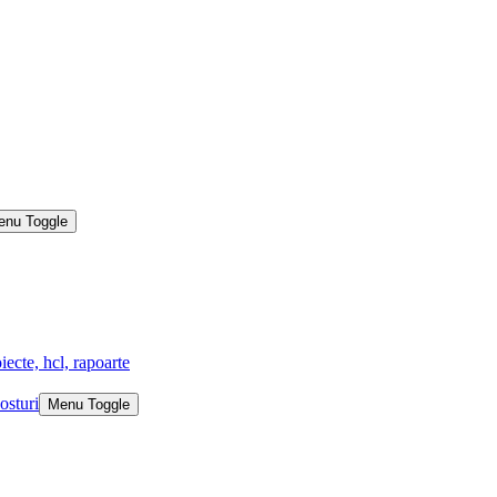
enu Toggle
iecte, hcl, rapoarte
osturi
Menu Toggle