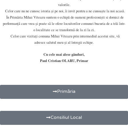
valorile.
Celor care nu ne cunosc istoria și pe noi, îi invit pentru a ne cunoaște la noi acasă.
În Primăria Mihai Viteazu suntem o echipă de oameni profesioniști si dornici de
performanță care vrea și poate să le ofere locuitorilor comunei bucuria de a trăi într-
o localitate ce se transformă de la zi la zi.
Celor care vizitați comuna Mihai Viteazu prin intermediul acestui site, vă
adresez salutul meu și al întregii echipe.
Cu cele mai alese gânduri,
Paul Cristian OLARU, Primar
Primăria
Consiliul Local