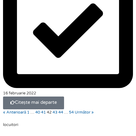
16 februarie 2022
Citește mai departe
« Anterioară
1
…
40
41
42
43
44
…
54
Următor »
locuitori