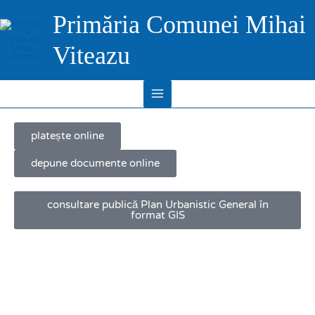
Skip
Main
Primăria Comunei Mihai
to
Menu
content
Viteazu
platește online
depune documente online
consultare publică Plan Urbanistic General în
format GIS
Paul Cristian OLARU