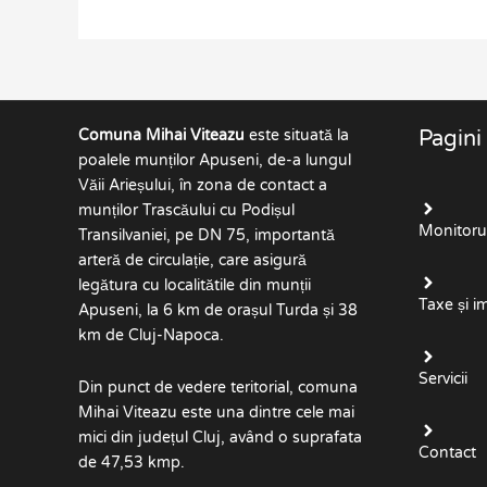
Comuna Mihai Viteazu
este situată la
Pagini
poalele munților Apuseni, de-a lungul
Văii Arieșului, în zona de contact a
munților Trascăului cu Podișul
Monitorul 
Transilvaniei, pe DN 75, importantă
arteră de circulație, care asigură
legătura cu localitătile din munții
Taxe și i
Apuseni, la 6 km de orașul Turda și 38
km de Cluj-Napoca.
Servicii
Din punct de vedere teritorial, comuna
Mihai Viteazu este una dintre cele mai
mici din județul Cluj, având o suprafata
Contact
de 47,53 kmp.