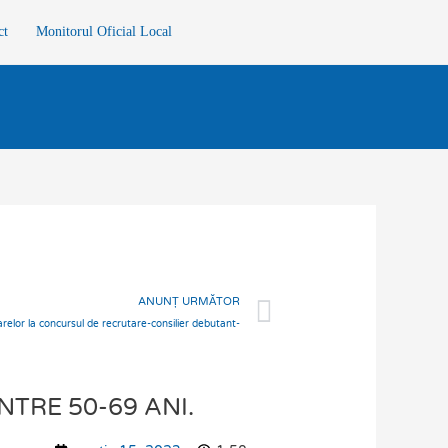
ct
Monitorul Oficial Local
Next
ANUNȚ URMĂTOR
sarelor la concursul de recrutare-consilier debutant-
TRE 50-69 ANI.