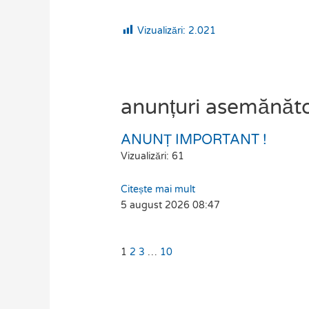
Vizualizări:
2.021
anunțuri asemănăt
ANUNȚ IMPORTANT !
Page
Page
Page
Page
Vizualizări: 61
Citește mai mult
5 august 2026
08:47
1
2
3
…
10