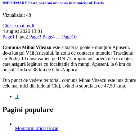
INFORMARE Pestă porcină africană în municipiul Turda
Vizualizări: 48
Citește mai mult
4 august 2026
13:01
Page
1
Page
2
Page
3
Page
4
…
Page
10
Comuna Mihai Viteazu
este situată la poalele munților Apuseni,
de-a lungul Văii Arieșului, în zona de contact a munților Trascăului
cu Podișul Transilvaniei, pe DN 75, importantă arteră de circulație,
care asigură legătura cu localitătile din munții Apuseni, la 6 km de
orașul Turda și 38 km de Cluj-Napoca.
Din punct de vedere teritorial, comuna Mihai Viteazu este una dintre
cele mai mici din județul Cluj, având o suprafata de 47,53 kmp.
Pagini populare
Monitorul oficial local