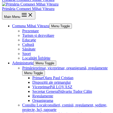
Primăria Comunei Mihai Viteazu
Main Menu
Comuna Mihai Viteazu
Menu Toggle
Prezentare
Turism și dezvoltare
Educație
Cultură
Sănătate
Sport
Localități Înfrățite
Administrație
Menu Toggle
Primărie
primar, viceprimar, organigramă, regulamente
Menu Toggle
Primar
Olaru Paul Cristian
Dispoziții ale primarului
Viceprimar
Pál LOVÁSZ
Secretar General
Stăvariu Tudor Călin
Regulamente
Organigrama
Consiliu Local
consilieri, comisii, regulament, ședințe,
proiecte, hcl, rapoarte