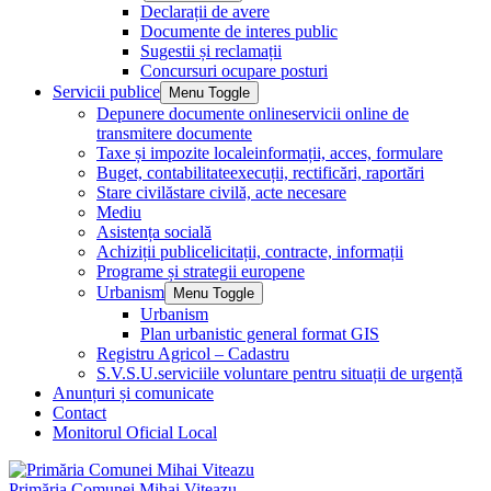
Declarații de avere
Documente de interes public
Sugestii și reclamații
Concursuri ocupare posturi
Servicii publice
Menu Toggle
Depunere documente online
servicii online de
transmitere documente
Taxe și impozite locale
informații, acces, formulare
Buget, contabilitate
execuții, rectificări, raportări
Stare civilă
stare civilă, acte necesare
Mediu
Asistența socială
Achiziții publice
licitații, contracte, informații
Programe și strategii europene
Urbanism
Menu Toggle
Urbanism
Plan urbanistic general format GIS
Registru Agricol – Cadastru
S.V.S.U.
serviciile voluntare pentru situații de urgență
Anunțuri și comunicate
Contact
Monitorul Oficial Local
Primăria Comunei Mihai Viteazu