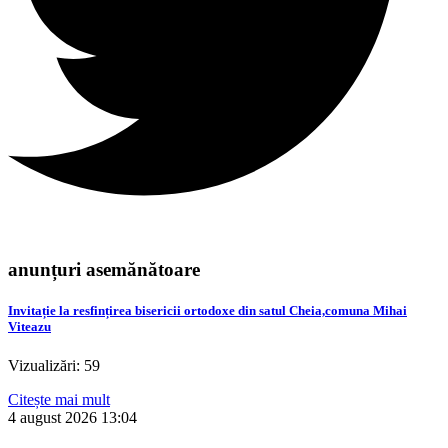
anunțuri asemănătoare
Invitație la resfințirea bisericii ortodoxe din satul Cheia,comuna Mihai
Viteazu
Vizualizări: 59
Citește mai mult
4 august 2026
13:04