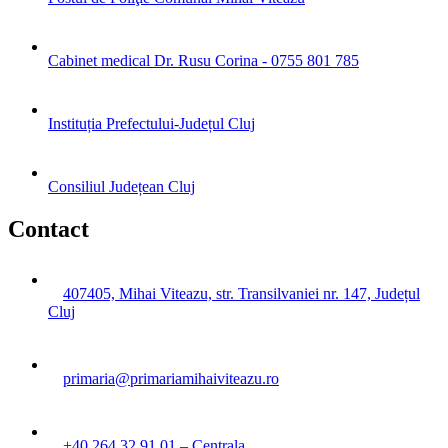
Cabinet medical Dr. Rusu Corina - 0755 801 785
Instituția Prefectului-Județul Cluj
Consiliul Județean Cluj
Contact
407405, Mihai Viteazu, str. Transilvaniei nr. 147, Județul
Cluj
primaria@primariamihaiviteazu.ro
+40 264 32 91 01 – Centrala