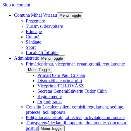
Skip to content
Comuna Mihai Viteazu
Menu Toggle
Prezentare
Turism și dezvoltare
Educație
Cultură
Sănătate
Sport
Localități Înfrățite
Administrație
Menu Toggle
Primărie
primar, viceprimar, organigramă, regulamente
Menu Toggle
Primar
Olaru Paul Cristian
Dispoziții ale primarului
Viceprimar
Pál LOVÁSZ
Secretar General
Stăvariu Tudor Călin
Regulamente
Organigrama
Consiliu Local
consilieri, comisii, regulament, ședințe,
proiecte, hcl, rapoarte
Poliția locală
atribuții, obiective, activitate, comunicate
Transparență
declarații, rapoarte, documente, concursuri
posturi
Menu Toggle