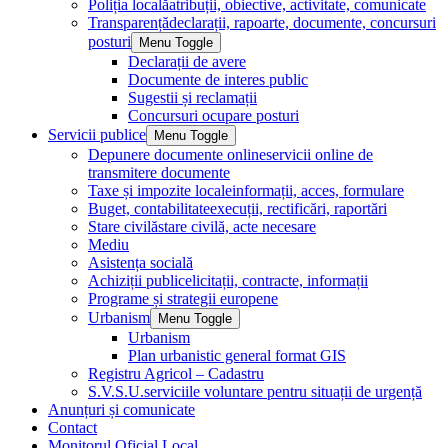
Poliția locală
atribuții, obiective, activitate, comunicate
Transparență
declarații, rapoarte, documente, concursuri
posturi
Menu Toggle
Declarații de avere
Documente de interes public
Sugestii și reclamații
Concursuri ocupare posturi
Servicii publice
Menu Toggle
Depunere documente online
servicii online de
transmitere documente
Taxe și impozite locale
informații, acces, formulare
Buget, contabilitate
execuții, rectificări, raportări
Stare civilă
stare civilă, acte necesare
Mediu
Asistența socială
Achiziții publice
licitații, contracte, informații
Programe și strategii europene
Urbanism
Menu Toggle
Urbanism
Plan urbanistic general format GIS
Registru Agricol – Cadastru
S.V.S.U.
serviciile voluntare pentru situații de urgență
Anunțuri și comunicate
Contact
Monitorul Oficial Local