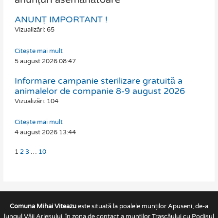
anunțuri asemănătoare
ANUNȚ IMPORTANT !
Page
Page
Page
Page
Vizualizări: 65
Citește mai mult
5 august 2026
08:47
Informare campanie sterilizare gratuită a
animalelor de companie 8-9 august 2026
Vizualizări: 104
Citește mai mult
4 august 2026
13:44
1
2
3
…
10
Comuna Mihai Viteazu
este situată la poalele munților Apuseni, de-a
lungul Văii Arieșului, în zona de contact a munților Trascăului cu Podișul