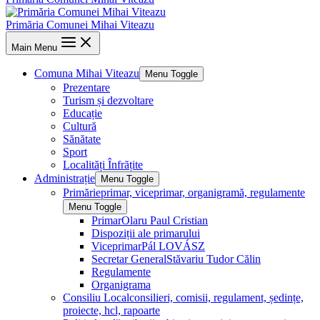
Primăria Comunei Mihai Viteazu
Main Menu
Comuna Mihai Viteazu
Menu Toggle
Prezentare
Turism și dezvoltare
Educație
Cultură
Sănătate
Sport
Localități Înfrățite
Administrație
Menu Toggle
Primărie
primar, viceprimar, organigramă, regulamente
Menu Toggle
Primar
Olaru Paul Cristian
Dispoziții ale primarului
Viceprimar
Pál LOVÁSZ
Secretar General
Stăvariu Tudor Călin
Regulamente
Organigrama
Consiliu Local
consilieri, comisii, regulament, ședințe,
proiecte, hcl, rapoarte