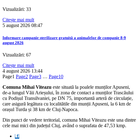
Vizualizări: 33
Citește mai mult
5 august 2026
08:47
Informare campanie sterilizare gratuită a animalelor de companie 8-9
august 2026
Vizualizări: 67
Citește mai mult
4 august 2026
13:44
Page
1
Page
2
Page
3
…
Page
10
Comuna Mihai Viteazu
este situată la poalele munților Apuseni,
de-a lungul Văii Arieșului, în zona de contact a munților Trascăului
cu Podișul Transilvaniei, pe DN 75, importantă arteră de circulație,
care asigură legătura cu localitătile din munții Apuseni, la 6 km de
orașul Turda și 38 km de Cluj-Napoca.
Din punct de vedere teritorial, comuna Mihai Viteazu este una dintre
cele mai mici din județul Cluj, având o suprafata de 47,53 kmp.