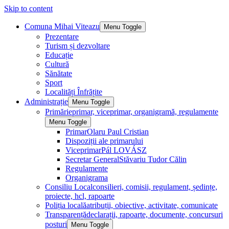
Skip to content
Comuna Mihai Viteazu
Menu Toggle
Prezentare
Turism și dezvoltare
Educație
Cultură
Sănătate
Sport
Localități Înfrățite
Administrație
Menu Toggle
Primărie
primar, viceprimar, organigramă, regulamente
Menu Toggle
Primar
Olaru Paul Cristian
Dispoziții ale primarului
Viceprimar
Pál LOVÁSZ
Secretar General
Stăvariu Tudor Călin
Regulamente
Organigrama
Consiliu Local
consilieri, comisii, regulament, ședințe,
proiecte, hcl, rapoarte
Poliția locală
atribuții, obiective, activitate, comunicate
Transparență
declarații, rapoarte, documente, concursuri
posturi
Menu Toggle