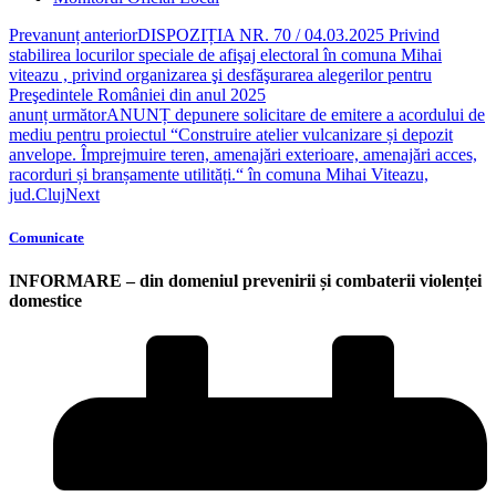
Prev
anunț anterior
DISPOZIȚIA NR. 70 / 04.03.2025 Privind
stabilirea locurilor speciale de afişaj electoral în comuna Mihai
viteazu , privind organizarea şi desfăşurarea alegerilor pentru
Preşedintele României din anul 2025
anunț următor
ANUNȚ depunere solicitare de emitere a acordului de
mediu pentru proiectul “Construire atelier vulcanizare și depozit
anvelope. Împrejmuire teren, amenajări exterioare, amenajări acces,
racorduri și branșamente utilități.“ în comuna Mihai Viteazu,
jud.Cluj
Next
Comunicate
INFORMARE – din domeniul prevenirii și combaterii violenței
domestice