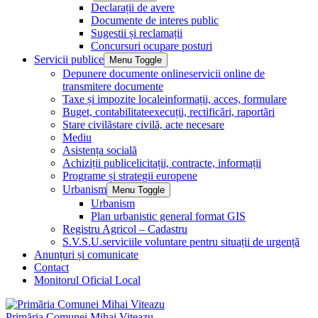
Declarații de avere
Documente de interes public
Sugestii și reclamații
Concursuri ocupare posturi
Servicii publice
Menu Toggle
Depunere documente online
servicii online de
transmitere documente
Taxe și impozite locale
informații, acces, formulare
Buget, contabilitate
execuții, rectificări, raportări
Stare civilă
stare civilă, acte necesare
Mediu
Asistența socială
Achiziții publice
licitații, contracte, informații
Programe și strategii europene
Urbanism
Menu Toggle
Urbanism
Plan urbanistic general format GIS
Registru Agricol – Cadastru
S.V.S.U.
serviciile voluntare pentru situații de urgență
Anunțuri și comunicate
Contact
Monitorul Oficial Local
Primăria Comunei Mihai Viteazu