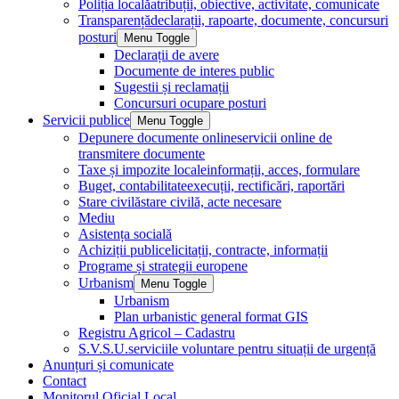
Poliția locală
atribuții, obiective, activitate, comunicate
Transparență
declarații, rapoarte, documente, concursuri
posturi
Menu Toggle
Declarații de avere
Documente de interes public
Sugestii și reclamații
Concursuri ocupare posturi
Servicii publice
Menu Toggle
Depunere documente online
servicii online de
transmitere documente
Taxe și impozite locale
informații, acces, formulare
Buget, contabilitate
execuții, rectificări, raportări
Stare civilă
stare civilă, acte necesare
Mediu
Asistența socială
Achiziții publice
licitații, contracte, informații
Programe și strategii europene
Urbanism
Menu Toggle
Urbanism
Plan urbanistic general format GIS
Registru Agricol – Cadastru
S.V.S.U.
serviciile voluntare pentru situații de urgență
Anunțuri și comunicate
Contact
Monitorul Oficial Local