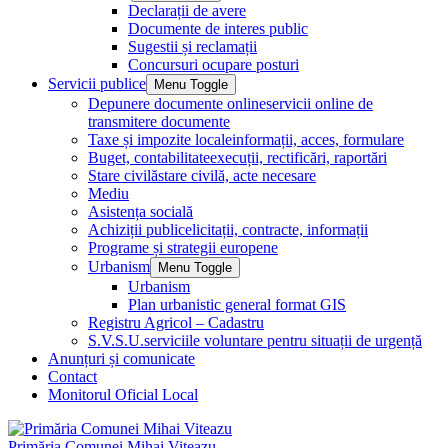
Declarații de avere
Documente de interes public
Sugestii și reclamații
Concursuri ocupare posturi
Servicii publice
Menu Toggle
Depunere documente online
servicii online de
transmitere documente
Taxe și impozite locale
informații, acces, formulare
Buget, contabilitate
execuții, rectificări, raportări
Stare civilă
stare civilă, acte necesare
Mediu
Asistența socială
Achiziții publice
licitații, contracte, informații
Programe și strategii europene
Urbanism
Menu Toggle
Urbanism
Plan urbanistic general format GIS
Registru Agricol – Cadastru
S.V.S.U.
serviciile voluntare pentru situații de urgență
Anunțuri și comunicate
Contact
Monitorul Oficial Local
Primăria Comunei Mihai Viteazu