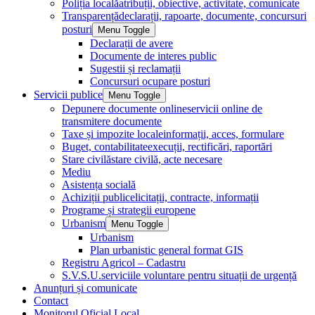
Poliția locală
atribuții, obiective, activitate, comunicate
Transparență
declarații, rapoarte, documente, concursuri
posturi
Menu Toggle
Declarații de avere
Documente de interes public
Sugestii și reclamații
Concursuri ocupare posturi
Servicii publice
Menu Toggle
Depunere documente online
servicii online de
transmitere documente
Taxe și impozite locale
informații, acces, formulare
Buget, contabilitate
execuții, rectificări, raportări
Stare civilă
stare civilă, acte necesare
Mediu
Asistența socială
Achiziții publice
licitații, contracte, informații
Programe și strategii europene
Urbanism
Menu Toggle
Urbanism
Plan urbanistic general format GIS
Registru Agricol – Cadastru
S.V.S.U.
serviciile voluntare pentru situații de urgență
Anunțuri și comunicate
Contact
Monitorul Oficial Local