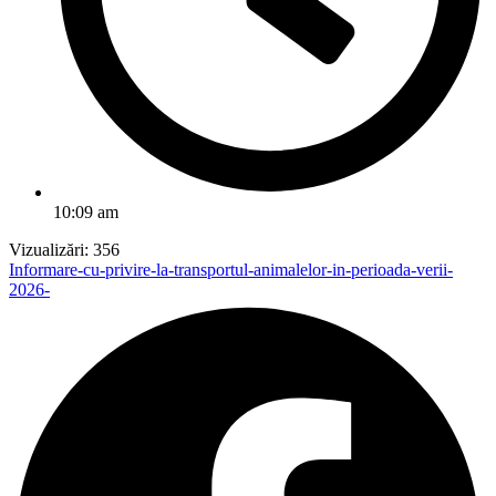
10:09 am
Vizualizări:
356
Informare-cu-privire-la-transportul-animalelor-in-perioada-verii-
2026-