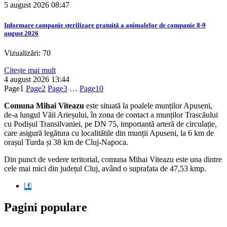
5 august 2026
08:47
Informare campanie sterilizare gratuită a animalelor de companie 8-9
august 2026
Vizualizări: 70
Citește mai mult
4 august 2026
13:44
Page
1
Page
2
Page
3
…
Page
10
Comuna Mihai Viteazu
este situată la poalele munților Apuseni,
de-a lungul Văii Arieșului, în zona de contact a munților Trascăului
cu Podișul Transilvaniei, pe DN 75, importantă arteră de circulație,
care asigură legătura cu localitătile din munții Apuseni, la 6 km de
orașul Turda și 38 km de Cluj-Napoca.
Din punct de vedere teritorial, comuna Mihai Viteazu este una dintre
cele mai mici din județul Cluj, având o suprafata de 47,53 kmp.
Pagini populare