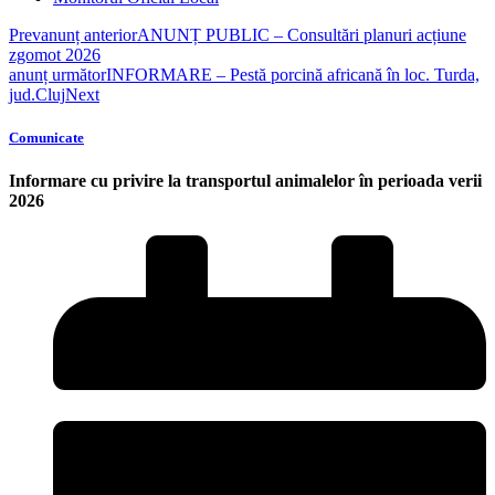
Prev
anunț anterior
ANUNȚ PUBLIC – Consultări planuri acțiune
zgomot 2026
anunț următor
INFORMARE – Pestă porcină africană în loc. Turda,
jud.Cluj
Next
Comunicate
Informare cu privire la transportul animalelor în perioada verii
2026