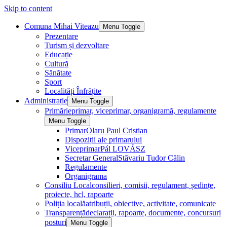
Skip to content
Comuna Mihai Viteazu
Menu Toggle
Prezentare
Turism și dezvoltare
Educație
Cultură
Sănătate
Sport
Localități Înfrățite
Administrație
Menu Toggle
Primărie
primar, viceprimar, organigramă, regulamente
Menu Toggle
Primar
Olaru Paul Cristian
Dispoziții ale primarului
Viceprimar
Pál LOVÁSZ
Secretar General
Stăvariu Tudor Călin
Regulamente
Organigrama
Consiliu Local
consilieri, comisii, regulament, ședințe,
proiecte, hcl, rapoarte
Poliția locală
atribuții, obiective, activitate, comunicate
Transparență
declarații, rapoarte, documente, concursuri
posturi
Menu Toggle