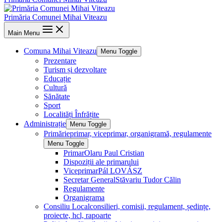
Primăria Comunei Mihai Viteazu
Main Menu
Comuna Mihai Viteazu
Menu Toggle
Prezentare
Turism și dezvoltare
Educație
Cultură
Sănătate
Sport
Localități Înfrățite
Administrație
Menu Toggle
Primărie
primar, viceprimar, organigramă, regulamente
Menu Toggle
Primar
Olaru Paul Cristian
Dispoziții ale primarului
Viceprimar
Pál LOVÁSZ
Secretar General
Stăvariu Tudor Călin
Regulamente
Organigrama
Consiliu Local
consilieri, comisii, regulament, ședințe,
proiecte, hcl, rapoarte