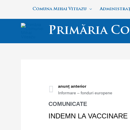
Skip
Comuna Mihai Viteazu
Administraț
to
content
Primăria Co
Prev
anunț anterior
Informare – fonduri europene
COMUNICATE
INDEMN LA VACCINARE