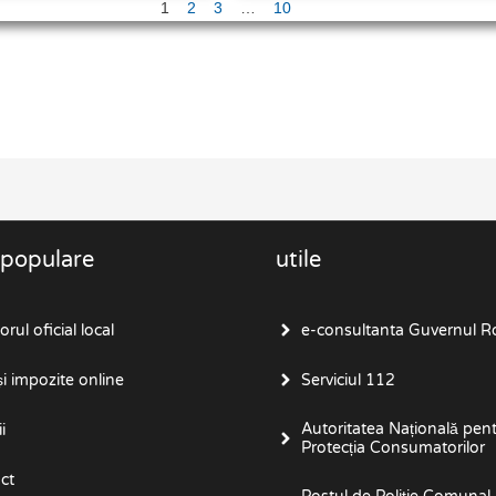
1
2
3
…
10
 populare
utile
rul oficial local
e-consultanta Guvernul R
i impozite online
Serviciul 112
Autoritatea Națională pen
i
Protecția Consumatorilor
ct