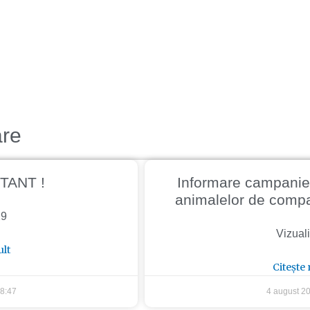
are
Page
Page
Page
Page
TANT !
Informare campanie s
animalelor de comp
29
Vizuali
ult
Citește
8:47
4 august 2