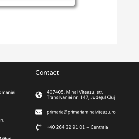
Contact
407405, Mihai Viteazu, str.
omaniei
Transilvaniei nr. 147, Județul Cluj
primaria@primariamihaiviteazu.ro
tru
+40 264 32 91 01 – Centrala