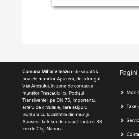
Comuna Mihai Viteazu
este situată la
Pagini
poalele munților Apuseni, de-a lungul
Văii Arieșului, în zona de contact a
Monito
munților Trascăului cu Podișul
Transilvaniei, pe DN 75, importantă
Taxe ș
arteră de circulație, care asigură
legătura cu localitătile din munții
Servici
Apuseni, la 6 km de orașul Turda și 38
km de Cluj-Napoca.
Conta