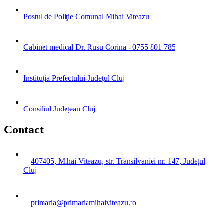
Postul de Poliţie Comunal Mihai Viteazu
Cabinet medical Dr. Rusu Corina - 0755 801 785
Instituția Prefectului-Județul Cluj
Consiliul Județean Cluj
Contact
407405, Mihai Viteazu, str. Transilvaniei nr. 147, Județul
Cluj
primaria@primariamihaiviteazu.ro