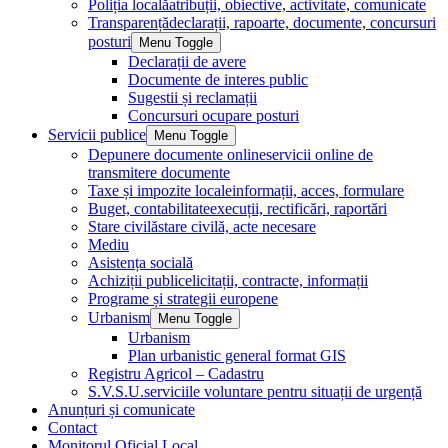
Poliția locală
atribuții, obiective, activitate, comunicate
Transparență
declarații, rapoarte, documente, concursuri
posturi
Menu Toggle
Declarații de avere
Documente de interes public
Sugestii și reclamații
Concursuri ocupare posturi
Servicii publice
Menu Toggle
Depunere documente online
servicii online de
transmitere documente
Taxe și impozite locale
informații, acces, formulare
Buget, contabilitate
execuții, rectificări, raportări
Stare civilă
stare civilă, acte necesare
Mediu
Asistența socială
Achiziții publice
licitații, contracte, informații
Programe și strategii europene
Urbanism
Menu Toggle
Urbanism
Plan urbanistic general format GIS
Registru Agricol – Cadastru
S.V.S.U.
serviciile voluntare pentru situații de urgență
Anunțuri și comunicate
Contact
Monitorul Oficial Local