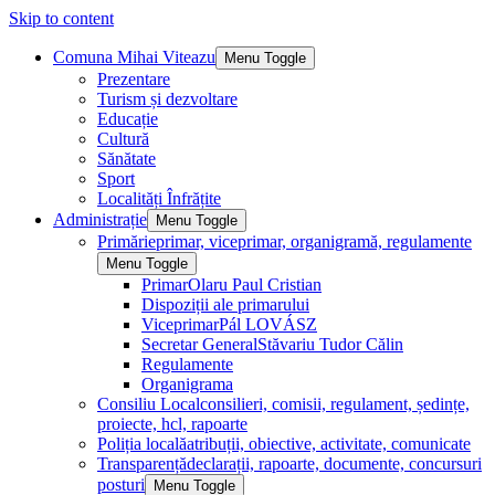
Skip to content
Comuna Mihai Viteazu
Menu Toggle
Prezentare
Turism și dezvoltare
Educație
Cultură
Sănătate
Sport
Localități Înfrățite
Administrație
Menu Toggle
Primărie
primar, viceprimar, organigramă, regulamente
Menu Toggle
Primar
Olaru Paul Cristian
Dispoziții ale primarului
Viceprimar
Pál LOVÁSZ
Secretar General
Stăvariu Tudor Călin
Regulamente
Organigrama
Consiliu Local
consilieri, comisii, regulament, ședințe,
proiecte, hcl, rapoarte
Poliția locală
atribuții, obiective, activitate, comunicate
Transparență
declarații, rapoarte, documente, concursuri
posturi
Menu Toggle