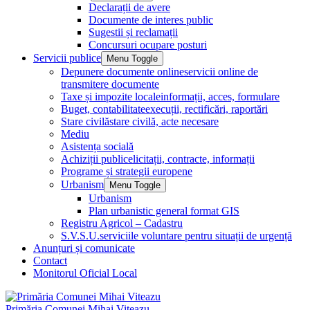
Declarații de avere
Documente de interes public
Sugestii și reclamații
Concursuri ocupare posturi
Servicii publice
Menu Toggle
Depunere documente online
servicii online de
transmitere documente
Taxe și impozite locale
informații, acces, formulare
Buget, contabilitate
execuții, rectificări, raportări
Stare civilă
stare civilă, acte necesare
Mediu
Asistența socială
Achiziții publice
licitații, contracte, informații
Programe și strategii europene
Urbanism
Menu Toggle
Urbanism
Plan urbanistic general format GIS
Registru Agricol – Cadastru
S.V.S.U.
serviciile voluntare pentru situații de urgență
Anunțuri și comunicate
Contact
Monitorul Oficial Local
Primăria Comunei Mihai Viteazu