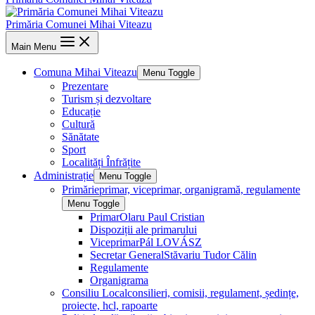
Primăria Comunei Mihai Viteazu
Main Menu
Comuna Mihai Viteazu
Menu Toggle
Prezentare
Turism și dezvoltare
Educație
Cultură
Sănătate
Sport
Localități Înfrățite
Administrație
Menu Toggle
Primărie
primar, viceprimar, organigramă, regulamente
Menu Toggle
Primar
Olaru Paul Cristian
Dispoziții ale primarului
Viceprimar
Pál LOVÁSZ
Secretar General
Stăvariu Tudor Călin
Regulamente
Organigrama
Consiliu Local
consilieri, comisii, regulament, ședințe,
proiecte, hcl, rapoarte