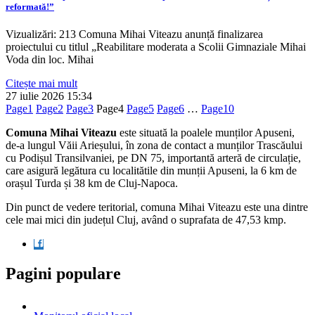
reformată!”
Vizualizări: 213 Comuna Mihai Viteazu anunță finalizarea
proiectului cu titlul „Reabilitare moderata a Scolii Gimnaziale Mihai
Voda din loc. Mihai
Citește mai mult
27 iulie 2026
15:34
Page
1
Page
2
Page
3
Page
4
Page
5
Page
6
…
Page
10
Comuna Mihai Viteazu
este situată la poalele munților Apuseni,
de-a lungul Văii Arieșului, în zona de contact a munților Trascăului
cu Podișul Transilvaniei, pe DN 75, importantă arteră de circulație,
care asigură legătura cu localitătile din munții Apuseni, la 6 km de
orașul Turda și 38 km de Cluj-Napoca.
Din punct de vedere teritorial, comuna Mihai Viteazu este una dintre
cele mai mici din județul Cluj, având o suprafata de 47,53 kmp.
Pagini populare