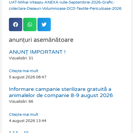
UAT-Mihai-Viteazu-ANEXA-Iulie-Septembrie-2026-Grafic-
colectare-Deseuri-Voluminoase-DCD-Textile-Periculoase-2026
anunțuri asemănătoare
ANUNȚ IMPORTANT !
Page
Page
Page
Page
Vizualizări: 31
Citește mai mult
5 august 2026
08:47
Informare campanie sterilizare gratuită a
animalelor de companie 8-9 august 2026
Vizualizări: 66
Citește mai mult
4 august 2026
13:44
1
2
3
…
10