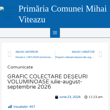
Skip
Main
Primăria Comunei Mihai
to
Menu
content
Viteazu
Prev
N
ANUNȚ ANTERIOR
ANUNȚ URMĂTOR
Decizie nr. 1387/2026 privind anumite măsuri de urgență referitoare la infecțiile cu virusul pestei micilor rumegătoare din România
Program colectare deșeuri iulie-august-septembrie 2026
Comunicate
GRAFIC COLECTARE DEȘEURI
VOLUMINOASE iulie-august-
septembrie 2026
iunie 23, 2026
11:23 am
Vizualizări:
457