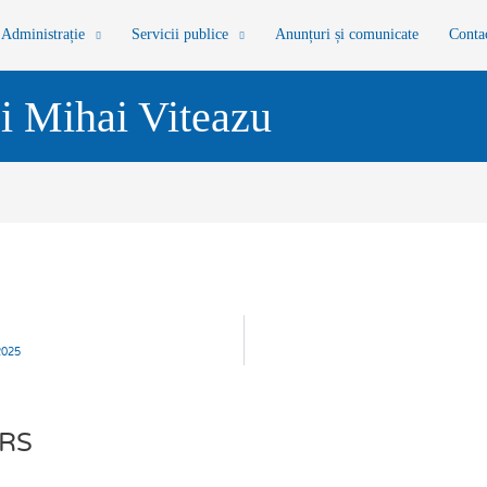
Administrație
Servicii publice
Anunțuri și comunicate
Conta
i Mihai Viteazu
2025
RS