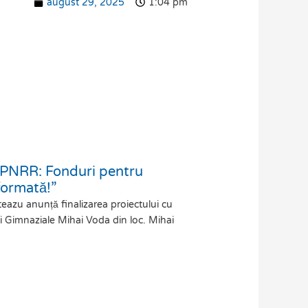
august 29, 2025
1:04 pm
„PNRR: Fonduri pentru
formată!”
eazu anunță finalizarea proiectului cu
lii Gimnaziale Mihai Voda din loc. Mihai