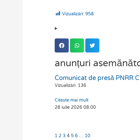
Vizualizări:
958
anunțuri asemănăt
Comunicat de presă PNRR C1
Page
Page
Page
Page
Page
Page
Page
Vizualizări: 136
Citește mai mult
28 iulie 2026
08:00
1
2
3
4
5
6
…
10