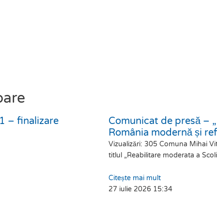
oare
 – finalizare
Comunicat de presă – 
România modernă și re
Vizualizări: 305 Comuna Mihai Vit
titlul „Reabilitare moderata a Sco
Citește mai mult
27 iulie 2026
15:34