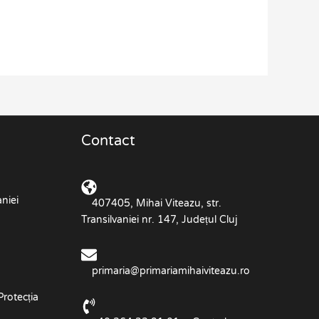
Contact
niei
407405, Mihai Viteazu, str.
Transilvaniei nr. 147, Județul Cluj
primaria@primariamihaiviteazu.ro
Protecția