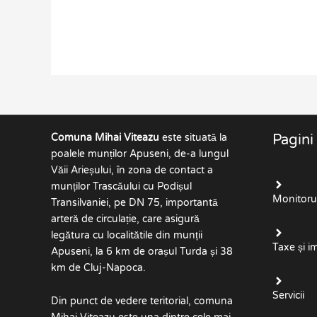
Comuna Mihai Viteazu
este situată la
Pagini
poalele munților Apuseni, de-a lungul
Văii Arieșului, în zona de contact a
munților Trascăului cu Podișul
Monitorul 
Transilvaniei, pe DN 75, importantă
arteră de circulație, care asigură
legătura cu localitătile din munții
Taxe și i
Apuseni, la 6 km de orașul Turda și 38
km de Cluj-Napoca.
Servicii
Din punct de vedere teritorial, comuna