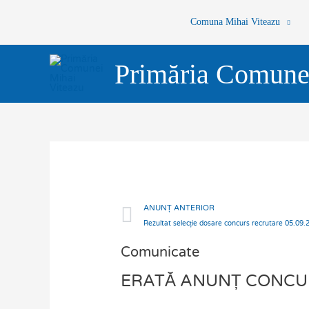
Skip
Comuna Mihai Viteazu
to
content
Primăria Comune
Prev
ANUNȚ ANTERIOR
Rezultat selecție dosare concurs recrutare 05.09.
Comunicate
ERATĂ ANUNȚ CONCU