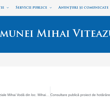
ie
Servicii publice
Anunțuri și comunicate
munei Mihai Viteaz
„Reabilitare moderată a Școlii Gimnaziale Mihai Vodă din loc. Mihai Viteazu, str. Transilvaniei, nr. 141, com. Mihai Viteazu, jud. Cluj”,