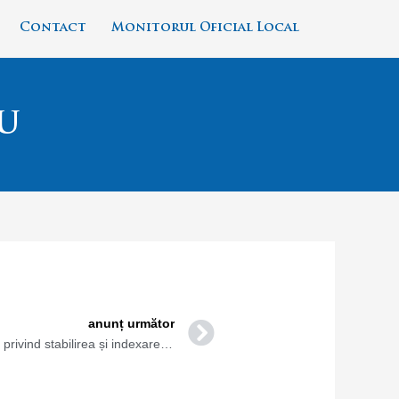
Contact
Monitorul Oficial Local
u
Next
anunț următor
Consultare publică proiect de hotărâre privind stabilirea și indexarea impozitelor și taxelor locale pentru anul 2024