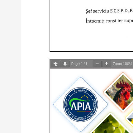
Page
1
/
1
Zoom
100%