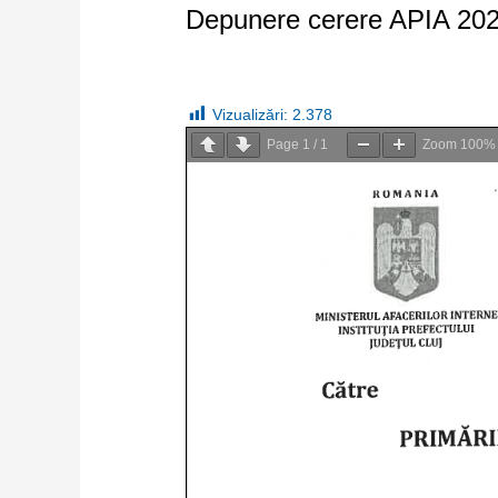
Depunere cerere APIA 20
Vizualizări:
2.378
Page
1
/
1
Zoom
100%