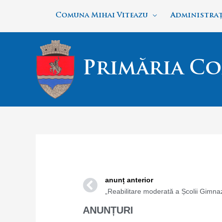
Skip
Comuna Mihai Viteazu
Administraț
to
content
Primăria Co
Prev
anunț anterior
ANUNȚURI