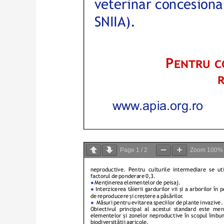
Page
1
/
2
Zoom
100%