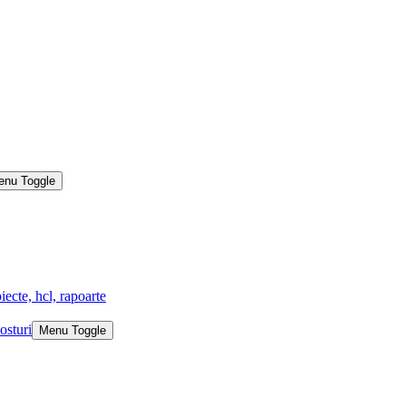
enu Toggle
iecte, hcl, rapoarte
osturi
Menu Toggle