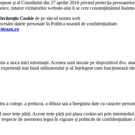
n și al Consiliului din 27 aprilie 2016 privind protecția persoanelor fi
ronice, tuturor vizitatorilor website-ului li se cere consimțământul înaint
Declarația Cookie
de pe site-ul nostru web
cesăm datele personale în Politica noastră de confidențialitate.
iteazu.ro
ntru a stoca mici informații. Acestea sunt stocate pe dispozitivul dvs. a
 o experiență mai bună utilizatorului și să înțelegem cum funcționează sit
u a culege, a prelucra, a difuza sau a înregistra date cu caracter person
 unor terțe părți. Aceste terțe părți pot plasa cookie-uri prin intermediu
ă respecte de asemenea legea în vigoare și politicile de confidențialitate a