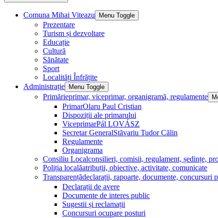
Comuna Mihai Viteazu
Menu Toggle
Prezentare
Turism și dezvoltare
Educație
Cultură
Sănătate
Sport
Localități Înfrățite
Administrație
Menu Toggle
Primărie
primar, viceprimar, organigramă, regulamente
M
Primar
Olaru Paul Cristian
Dispoziții ale primarului
Viceprimar
Pál LOVÁSZ
Secretar General
Stăvariu Tudor Călin
Regulamente
Organigrama
Consiliu Local
consilieri, comisii, regulament, ședințe, pro
Poliția locală
atribuții, obiective, activitate, comunicate
Transparență
declarații, rapoarte, documente, concursuri p
Declarații de avere
Documente de interes public
Sugestii și reclamații
Concursuri ocupare posturi