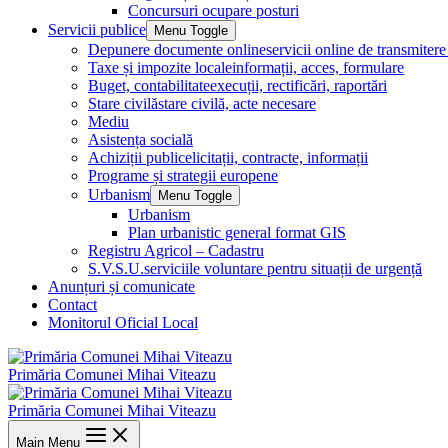
Concursuri ocupare posturi
Servicii publice
Menu Toggle
Depunere documente online
servicii online de transmite
Taxe și impozite locale
informații, acces, formulare
Buget, contabilitate
execuții, rectificări, raportări
Stare civilă
stare civilă, acte necesare
Mediu
Asistența socială
Achiziții publice
licitații, contracte, informații
Programe și strategii europene
Urbanism
Menu Toggle
Urbanism
Plan urbanistic general format GIS
Registru Agricol – Cadastru
S.V.S.U.
serviciile voluntare pentru situații de urgență
Anunțuri și comunicate
Contact
Monitorul Oficial Local
Primăria Comunei Mihai Viteazu
Primăria Comunei Mihai Viteazu
Main Menu