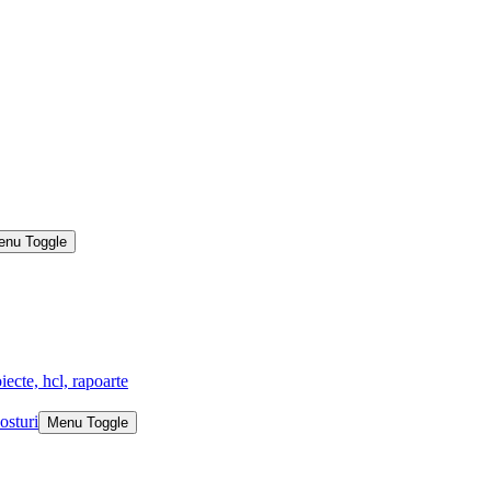
enu Toggle
iecte, hcl, rapoarte
osturi
Menu Toggle