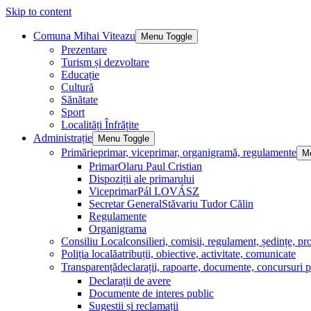
Skip to content
Comuna Mihai Viteazu
Menu Toggle
Prezentare
Turism și dezvoltare
Educație
Cultură
Sănătate
Sport
Localități Înfrățite
Administrație
Menu Toggle
Primărie
primar, viceprimar, organigramă, regulamente
M
Primar
Olaru Paul Cristian
Dispoziții ale primarului
Viceprimar
Pál LOVÁSZ
Secretar General
Stăvariu Tudor Călin
Regulamente
Organigrama
Consiliu Local
consilieri, comisii, regulament, ședințe, pro
Poliția locală
atribuții, obiective, activitate, comunicate
Transparență
declarații, rapoarte, documente, concursuri p
Declarații de avere
Documente de interes public
Sugestii și reclamații