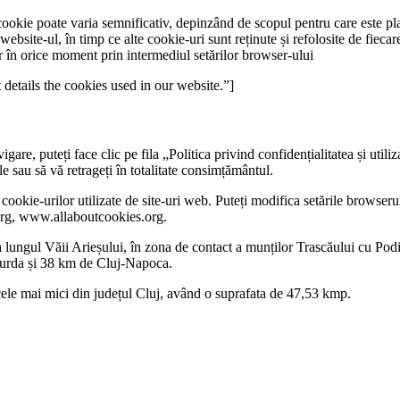
ookie poate varia semnificativ, depinzând de scopul pentru care este pla
 website-ul, în timp ce alte cookie-uri sunt reținute și refolosite de fieca
tor în orice moment prin intermediul setărilor browser-ului
etails the cookies used in our website.”]
igare, puteți face clic pe fila „Politica privind confidențialitatea și uti
 sau să vă retrageți în totalitate consimțământul.
 cookie-urilor utilizate de site-uri web. Puteți modifica setările browseru
a.org, www.allaboutcookies.org.
a lungul Văii Arieșului, în zona de contact a munților Trascăului cu Podi
 Turda și 38 km de Cluj-Napoca.
cele mai mici din județul Cluj, având o suprafata de 47,53 kmp.