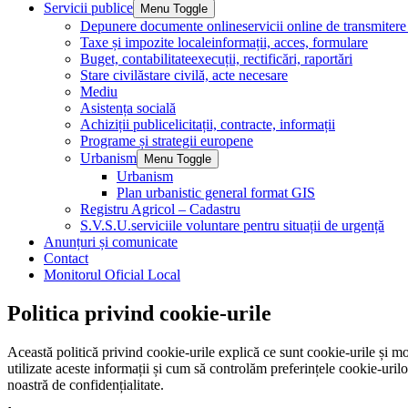
Servicii publice
Menu Toggle
Depunere documente online
servicii online de transmite
Taxe și impozite locale
informații, acces, formulare
Buget, contabilitate
execuții, rectificări, raportări
Stare civilă
stare civilă, acte necesare
Mediu
Asistența socială
Achiziții publice
licitații, contracte, informații
Programe și strategii europene
Urbanism
Menu Toggle
Urbanism
Plan urbanistic general format GIS
Registru Agricol – Cadastru
S.V.S.U.
serviciile voluntare pentru situații de urgență
Anunțuri și comunicate
Contact
Monitorul Oficial Local
Politica privind cookie-urile
Această politică privind cookie-urile explică ce sunt cookie-urile și mo
utilizate aceste informații și cum să controlăm preferințele cookie-uril
noastră de confidențialitate.