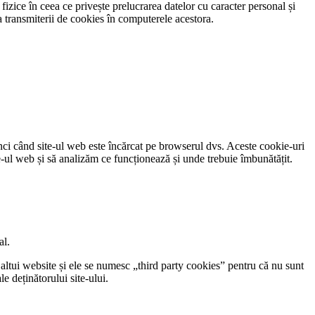
zice în ceea ce privește prelucrarea datelor cu caracter personal și
ea transmiterii de cookies în computerele acestora.
tunci când site-ul web este încărcat pe browserul dvs. Aceste cookie-uri
e-ul web și să analizăm ce funcționează și unde trebuie îmbunătățit.
al.
l altui website și ele se numesc „third party cookies” pentru că nu sunt
le deținătorului site-ului.