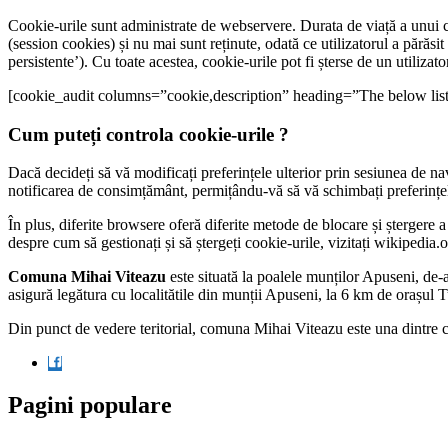
Cookie-urile sunt administrate de webservere. Durata de viață a unui c
(session cookies) și nu mai sunt reținute, odată ce utilizatorul a părăsit
persistente’). Cu toate acestea, cookie-urile pot fi șterse de un utiliza
[cookie_audit columns=”cookie,description” heading=”The below list d
Cum puteți controla cookie-urile ?
Dacă decideți să vă modificați preferințele ulterior prin sesiunea de nav
notificarea de consimțământ, permițându-vă să vă schimbați preferințele
În plus, diferite browsere oferă diferite metode de blocare și ștergere a
despre cum să gestionați și să ștergeți cookie-urile, vizitați wikipedi
Comuna Mihai Viteazu
este situată la poalele munților Apuseni, de-
asigură legătura cu localitătile din munții Apuseni, la 6 km de orașul
Din punct de vedere teritorial, comuna Mihai Viteazu este una dintre 
Pagini populare