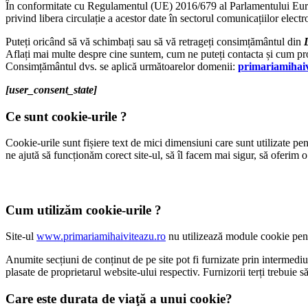
În conformitate cu Regulamentul (UE) 2016/679 al Parlamentului Europea
privind libera circulație a acestor date în sectorul comunicațiilor elect
Puteți oricând să vă schimbați sau să vă retrageți consimțământul din
Aflați mai multe despre cine suntem, cum ne puteți contacta și cum pro
Consimțământul dvs. se aplică următoarelor domenii:
primariamihaiv
[user_consent_state]
Ce sunt cookie-urile ?
Cookie-urile sunt fișiere text de mici dimensiuni care sunt utilizate pe
ne ajută să funcționăm corect site-ul, să îl facem mai sigur, să oferim
Cum utilizăm cookie-urile ?
Site-ul
www.primariamihaiviteazu.ro
nu utilizează module cookie pentr
Anumite secțiuni de conținut de pe site pot fi furnizate prin intermediul
plasate de proprietarul website-ului respectiv. Furnizorii terți trebuie s
Care este durata de viaţă a unui cookie?