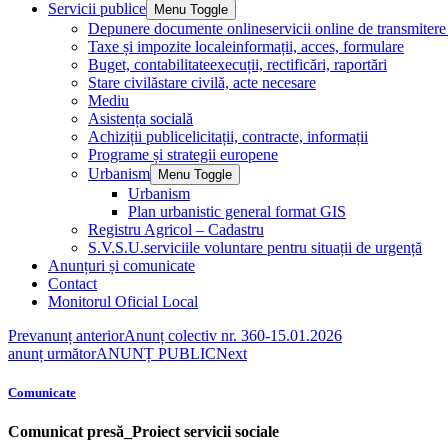
Servicii publice
Menu Toggle
Depunere documente online
servicii online de transmite
Taxe și impozite locale
informații, acces, formulare
Buget, contabilitate
execuții, rectificări, raportări
Stare civilă
stare civilă, acte necesare
Mediu
Asistența socială
Achiziții publice
licitații, contracte, informații
Programe și strategii europene
Urbanism
Menu Toggle
Urbanism
Plan urbanistic general format GIS
Registru Agricol – Cadastru
S.V.S.U.
serviciile voluntare pentru situații de urgență
Anunțuri și comunicate
Contact
Monitorul Oficial Local
Prev
anunț anterior
Anunț colectiv nr. 360-15.01.2026
anunț următor
ANUNȚ PUBLIC
Next
Comunicate
Comunicat presă_Proiect servicii sociale