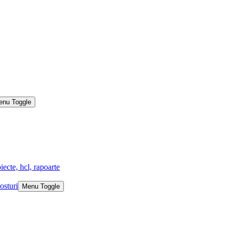
enu Toggle
iecte, hcl, rapoarte
osturi
Menu Toggle