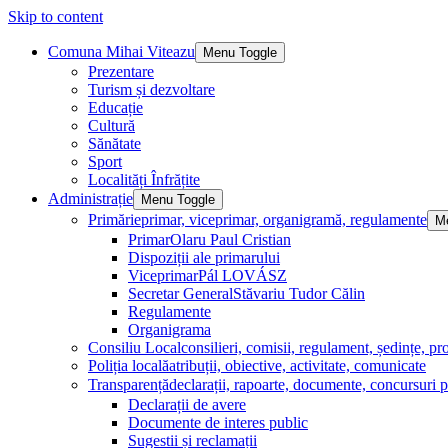
Skip to content
Comuna Mihai Viteazu
Menu Toggle
Prezentare
Turism și dezvoltare
Educație
Cultură
Sănătate
Sport
Localități Înfrățite
Administrație
Menu Toggle
Primărie
primar, viceprimar, organigramă, regulamente
M
Primar
Olaru Paul Cristian
Dispoziții ale primarului
Viceprimar
Pál LOVÁSZ
Secretar General
Stăvariu Tudor Călin
Regulamente
Organigrama
Consiliu Local
consilieri, comisii, regulament, ședințe, pro
Poliția locală
atribuții, obiective, activitate, comunicate
Transparență
declarații, rapoarte, documente, concursuri p
Declarații de avere
Documente de interes public
Sugestii și reclamații