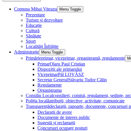
Comuna Mihai Viteazu
Menu Toggle
Prezentare
Turism și dezvoltare
Educație
Cultură
Sănătate
Sport
Localități Înfrățite
Administrație
Menu Toggle
Primărie
primar, viceprimar, organigramă, regulamente
M
Primar
Olaru Paul Cristian
Dispoziții ale primarului
Viceprimar
Pál LOVÁSZ
Secretar General
Stăvariu Tudor Călin
Regulamente
Organigrama
Consiliu Local
consilieri, comisii, regulament, ședințe, pro
Poliția locală
atribuții, obiective, activitate, comunicate
Transparență
declarații, rapoarte, documente, concursuri p
Declarații de avere
Documente de interes public
Sugestii și reclamații
Concursuri ocupare posturi