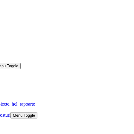
enu Toggle
iecte, hcl, rapoarte
osturi
Menu Toggle