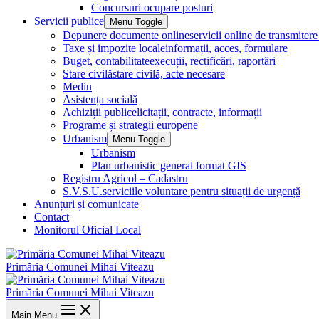
Concursuri ocupare posturi
Servicii publice
Menu Toggle
Depunere documente online
servicii online de transmite
Taxe și impozite locale
informații, acces, formulare
Buget, contabilitate
execuții, rectificări, raportări
Stare civilă
stare civilă, acte necesare
Mediu
Asistența socială
Achiziții publice
licitații, contracte, informații
Programe și strategii europene
Urbanism
Menu Toggle
Urbanism
Plan urbanistic general format GIS
Registru Agricol – Cadastru
S.V.S.U.
serviciile voluntare pentru situații de urgență
Anunțuri și comunicate
Contact
Monitorul Oficial Local
Primăria Comunei Mihai Viteazu
Primăria Comunei Mihai Viteazu
Main Menu